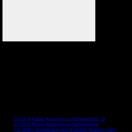
Suchen
Anzeige
Neueste Beiträge
D-53639 Kleine Radtouren im Siebengebirge (2)
D-53639 Kleine Radtouren im Siebengebirge
CZ 36001 Tagesausflug nach Karlsbad (Karlovy Vary)