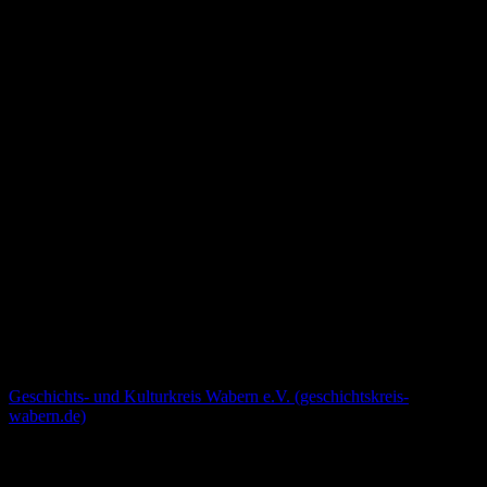
Die vollständigen Texte zu den Tafel des Erinnerungspfades findet
Ihr unter folgendem Link:
Geschichts- und Kulturkreis Wabern e.V. (geschichtskreis-
wabern.de)