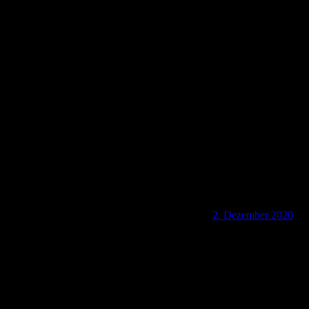
D-34590 Auf dem Waberner Erinnerungspfad
2. Dezember 2020