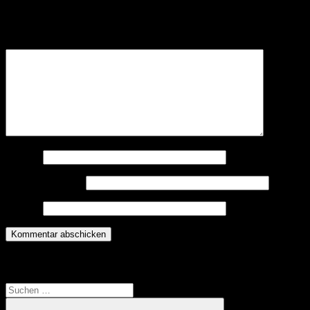
Deine E-Mail-Adresse wird nicht veröffentlicht.
Erforderliche
Felder sind mit
*
markiert
Kommentar
*
Name
*
E-Mail-Adresse
*
Website
Translate
Suchen
nach: