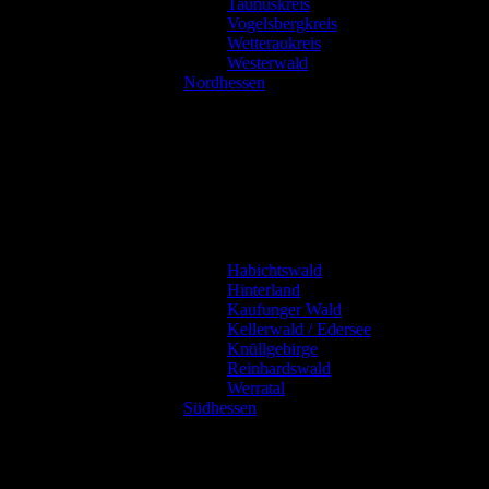
Taunuskreis
Vogelsbergkreis
Wetteraukreis
Westerwald
Nordhessen
Habichtswald
Hinterland
Kaufunger Wald
Kellerwald / Edersee
Knüllgebirge
Reinhardswald
Werratal
Südhessen