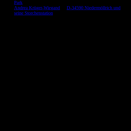
Park
Andrea Krüger-Wiegand
zu
D-34590 Niedermöllrich und
seine Storchenstation
Anzeige (Amazon)