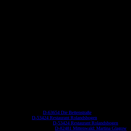
Neueste Kommentare
Jutta Pallutz
zu
D-63654 Die Bettenstraße
Heide
zu
D-53424 Restaurant Rolandsbogen
Baumung, Ulrich
zu
D-53424 Restaurant Rolandsbogen
Körner Peter Josef
zu
D-82481 Mittenwald: Martina Glagow