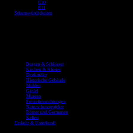
E10
E11
Sehenswürdigkeiten
Burgen & Schlösser
Kirchen & Klöster
Denkmäler
Historische Gebäude
Mühlen
Gipfel
Museen
Freizeiteinrichtungen
Naturschutzprojekte
Römer und Germanen
Kelten
Einkehr & Unterkunft