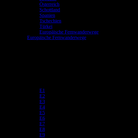
Österreich
Schottland
Spanien
Tschechien
Türkei
Europäische Fernwanderwege
Europäische Fernwanderwege
E1
E2
E3
E4
E5
E6
E7
E8
E9