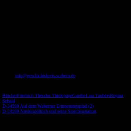
Nähere Auskunft:
Geschichts- und Kulturkreis Wabern e.V.
Korbacher Str. 6, 34590 Wabern
Telefon: +49 (0)5683 / 1560
eMail:
info@geschichtskreis-wabern.de
Blücher
Friedrich Theodor Thielepape
Goethe
Lara Taubers
Regina
Sebald
Beitragsnavigation
Vorheriger
D-34590 Auf dem Waberner Erinnerungspfad (2)
Beitrag:
Nächster
D-34590 Niedermöllrich und seine Storchenstation
Beitrag:
Kommentar hinterlassen