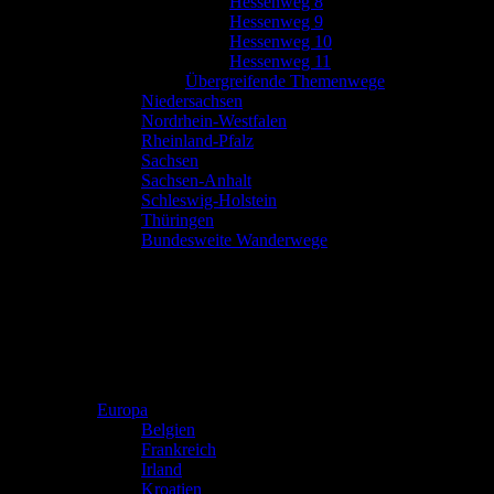
Hessenweg 8
Hessenweg 9
Hessenweg 10
Hessenweg 11
Übergreifende Themenwege
Niedersachsen
Nordrhein-Westfalen
Rheinland-Pfalz
Sachsen
Sachsen-Anhalt
Schleswig-Holstein
Thüringen
Bundesweite Wanderwege
Europa
Belgien
Frankreich
Irland
Kroatien