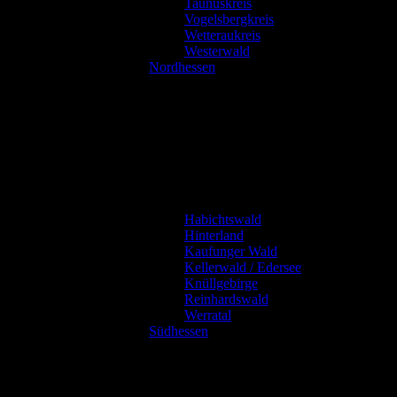
Taunuskreis
Vogelsbergkreis
Wetteraukreis
Westerwald
Nordhessen
Habichtswald
Hinterland
Kaufunger Wald
Kellerwald / Edersee
Knüllgebirge
Reinhardswald
Werratal
Südhessen