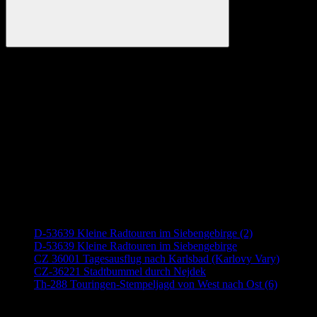
Suchen
Anzeige
Neueste Beiträge
D-53639 Kleine Radtouren im Siebengebirge (2)
D-53639 Kleine Radtouren im Siebengebirge
CZ 36001 Tagesausflug nach Karlsbad (Karlovy Vary)
CZ-36221 Stadtbummel durch Nejdek
Th-288 Touringen-Stempeljagd von West nach Ost (6)
Anzeige (Amazon)