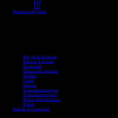
E10
E11
Sehenswürdigkeiten
Burgen & Schlösser
Kirchen & Klöster
Denkmäler
Historische Gebäude
Mühlen
Gipfel
Museen
Freizeiteinrichtungen
Naturschutzprojekte
Römer und Germanen
Kelten
Einkehr & Unterkunft