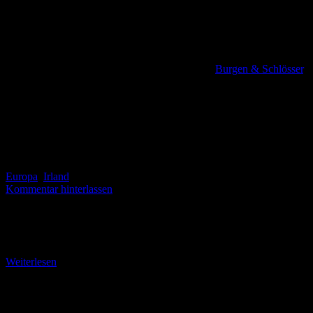
Burgen & Schlösser
,
Europa
,
Irland
Kommentar hinterlassen
Tower-House am Lough Leane Ross Island (bm). Es ist die ideale
Tour für den Ankunftstag in Killarney. Der Flieger landet zur
Mittagszeit und nach der
Weiterlesen