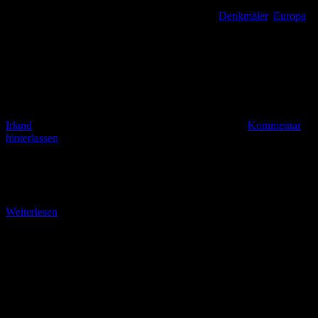
Denkmäler
,
Europa
,
Irland
Kommentar
hinterlassen
Der Wasserfall am Torc Mountain Torc Mountain (bm). Als einer
der schönsten Wasserfälle Irlands wird der Torc Waterfall fünf
Meilen südlich von Killarney dargestellt. Der
Weiterlesen