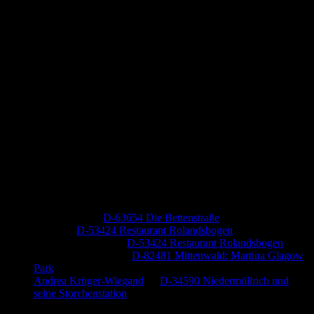
Neueste Kommentare
Jutta Pallutz
zu
D-63654 Die Bettenstraße
Heide
zu
D-53424 Restaurant Rolandsbogen
Baumung, Ulrich
zu
D-53424 Restaurant Rolandsbogen
Körner Peter Josef
zu
D-82481 Mittenwald: Martina Glagow
Park
Andrea Krüger-Wiegand
zu
D-34590 Niedermöllrich und
seine Storchenstation