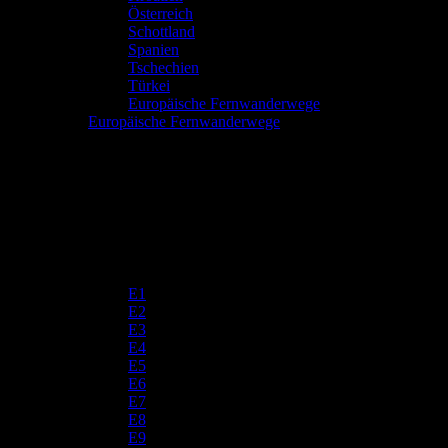
Österreich
Schottland
Spanien
Tschechien
Türkei
Europäische Fernwanderwege
Europäische Fernwanderwege
E1
E2
E3
E4
E5
E6
E7
E8
E9