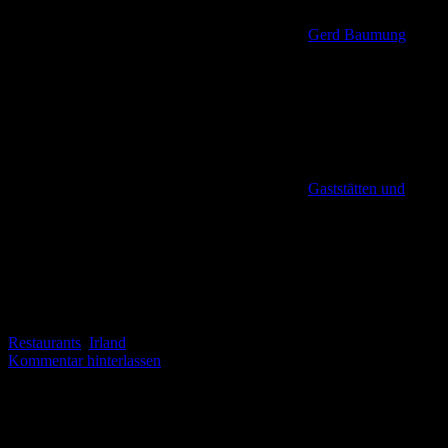
Gerd Baumung
Gaststätten und
Restaurants
,
Irland
Kommentar hinterlassen
Inselschlösschen im Naturparadies Killarney (bm). Wer in der
Seenlandschaft des Killarney Nationalparks wandert, wird im
südwestlichen Bereich des Middle Lake auf ein Stop-Schild stoßen.