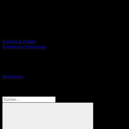
Kirchen & Klöster
Kommentar hinterlassen
Bedeutsame Insel im Lough Leane Mitten im Lough Leane, dem
größten der Seen im Killarney-Nationalpark, liegt die winzige Insel
Inisfallen. So klein diese Insel ist,
Weiterlesen
Translate
Suchen
nach: