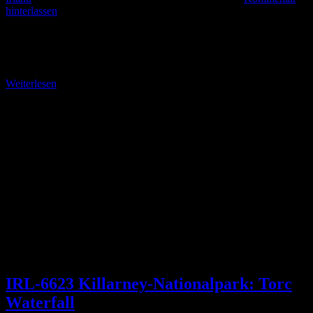
hinterlassen
Rundkurs auf dem Kerry Way – Übersicht und allgemeine Infos Die
Alternative zu den Nord- und Südvarianten im Südwesten Irlands
Der Europäische Fernwanderweg E 8
Weiterlesen
IRL-6623 Killarney-Nationalpark: Torc
Waterfall