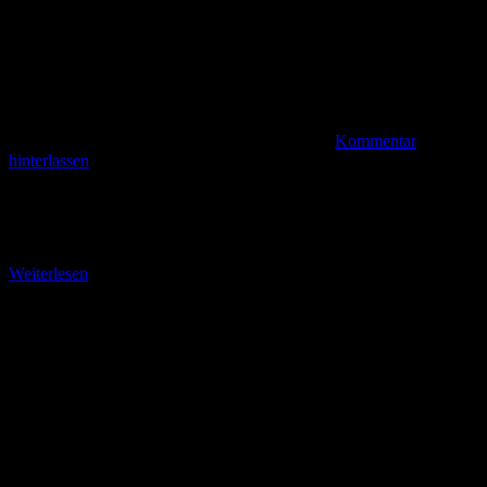
Kommentar
hinterlassen
Der Grenzturm Grabenberg im Dreiländereck Die Landstraße L
1123 zwischen Birx und Frankenheim in der Rhön. Auf dem
Parkplatz „Neue Straße“ mache ich mich auf
Weiterlesen