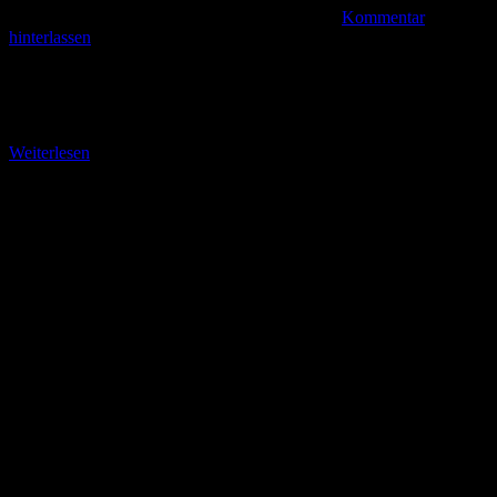
Kommentar
hinterlassen
Entdeckungen rund um den Ellenbogen Im Besucherraum von
„Noah’s Segel“ wird zu Betriebszeiten Kaffee und Kuchen
angeboten. Für eine deftige Mahlzeit werden die nahe gelegene
Weiterlesen