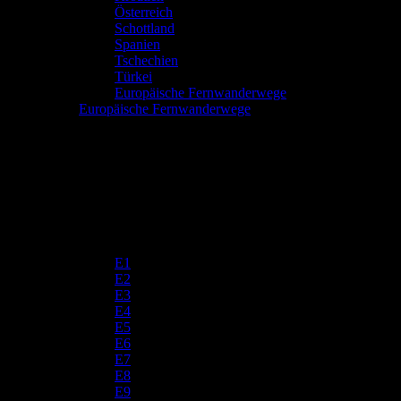
Österreich
Schottland
Spanien
Tschechien
Türkei
Europäische Fernwanderwege
Europäische Fernwanderwege
E1
E2
E3
E4
E5
E6
E7
E8
E9