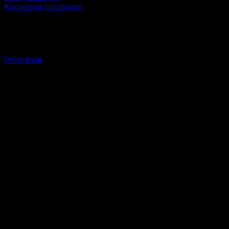
Kommentar hinterlassen
Die Dermbacher Hütte auf dem Gläserberg Es ist der erste
Stempelpunkt der 3. Etappe auf dem Hochröhner – Variante Lange
Rhön. Diese Etappe über 25,8
Weiterlesen