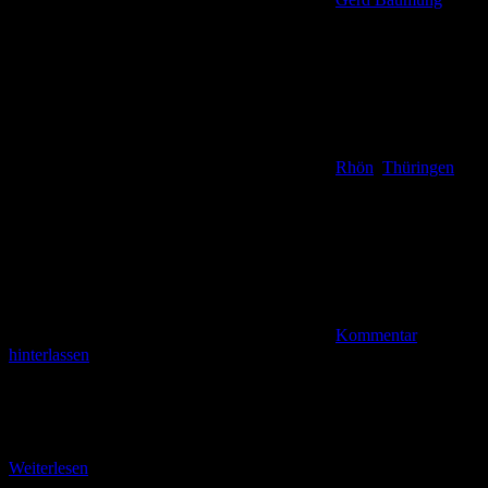
Rhön
,
Thüringen
Kommentar
hinterlassen
Die Streuobstwiesen bei Kaltennordheim Es ist der letzte
Stempelpunkt der 3. Etappe auf dem Hochröhner – Variante Lange
Rhön. Diese Etappe über 25,8 km vom
Weiterlesen