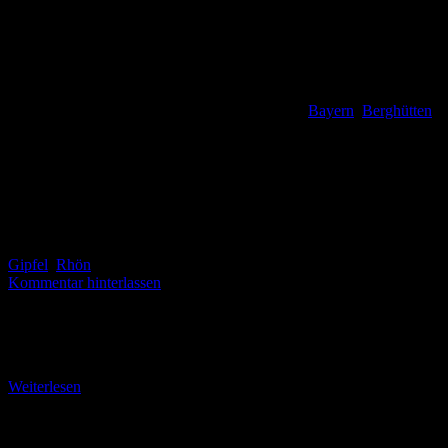
Bayern
,
Berghütten
,
Gipfel
,
Rhön
Kommentar hinterlassen
Kleine Runde zu Berggasthof und zum Kirchbrunnen (3,3 km)
(bm) Nur wenige Meter von unserem Wanderdomizil im März 2025,
dem Rhön-Park-Aktiv-Hotel, besteht die Möglichkeit, direkt
Weiterlesen