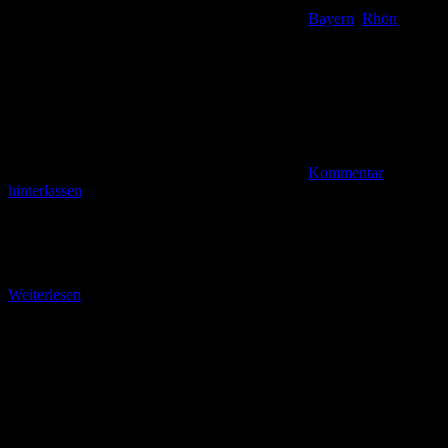
Bayern
,
Rhön
Kommentar
hinterlassen
Teil 4: Durch den Kurpark in die Altstadt Auf dem weiteren Weg
durch den Kurpark finden wir einige Skulpturen und Denkmäler.
Ein Markierstein steht bei
Weiterlesen