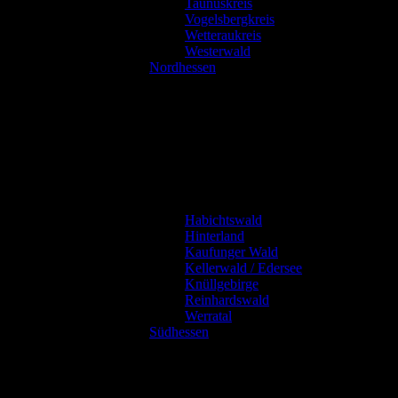
Taunuskreis
Vogelsbergkreis
Wetteraukreis
Westerwald
Nordhessen
Habichtswald
Hinterland
Kaufunger Wald
Kellerwald / Edersee
Knüllgebirge
Reinhardswald
Werratal
Südhessen