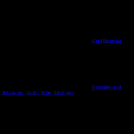
Gerd Baumung
Gaststätten und
Restaurants
,
Gipfel
,
Rhön
,
Thüringen