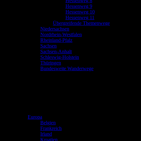
Hessenweg 8
Hessenweg 9
Hessenweg 10
Hessenweg 11
Übergreifende Themenwege
Niedersachsen
Nordrhein-Westfalen
Rheinland-Pfalz
Sachsen
Sachsen-Anhalt
Schleswig-Holstein
Thüringen
Bundesweite Wanderwege
Europa
Belgien
Frankreich
Irland
Kroatien