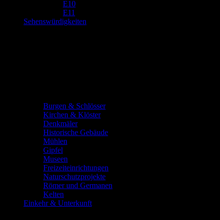
E10
E11
Sehenswürdigkeiten
Burgen & Schlösser
Kirchen & Klöster
Denkmäler
Historische Gebäude
Mühlen
Gipfel
Museen
Freizeiteinrichtungen
Naturschutzprojekte
Römer und Germanen
Kelten
Einkehr & Unterkunft