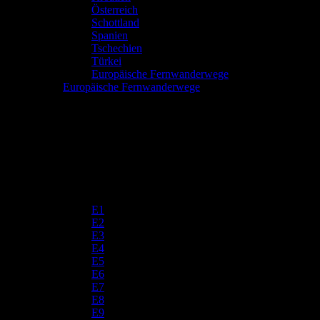
Österreich
Schottland
Spanien
Tschechien
Türkei
Europäische Fernwanderwege
Europäische Fernwanderwege
E1
E2
E3
E4
E5
E6
E7
E8
E9