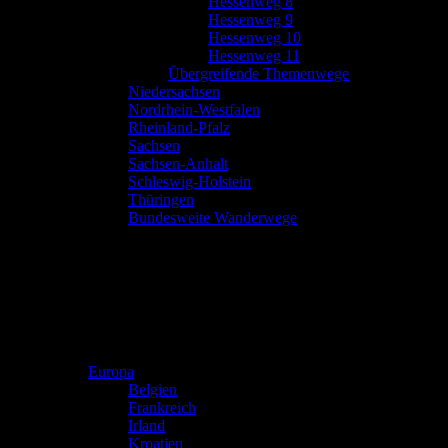
Hessenweg 8
Hessenweg 9
Hessenweg 10
Hessenweg 11
Übergreifende Themenwege
Niedersachsen
Nordrhein-Westfalen
Rheinland-Pfalz
Sachsen
Sachsen-Anhalt
Schleswig-Holstein
Thüringen
Bundesweite Wanderwege
Europa
Belgien
Frankreich
Irland
Kroatien