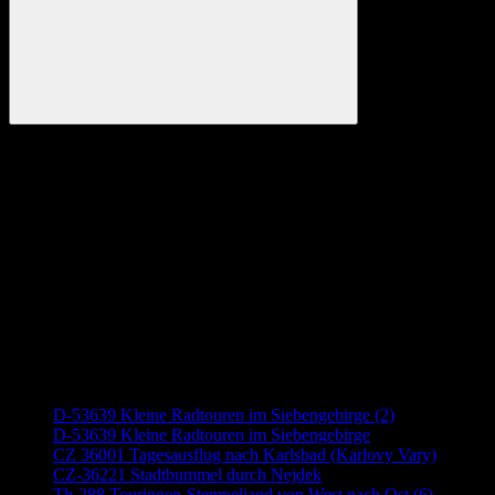
Suchen
Anzeige
Neueste Beiträge
D-53639 Kleine Radtouren im Siebengebirge (2)
D-53639 Kleine Radtouren im Siebengebirge
CZ 36001 Tagesausflug nach Karlsbad (Karlovy Vary)
CZ-36221 Stadtbummel durch Nejdek
Th-288 Touringen-Stempeljagd von West nach Ost (6)