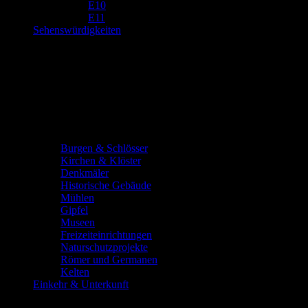
E10
E11
Sehenswürdigkeiten
Burgen & Schlösser
Kirchen & Klöster
Denkmäler
Historische Gebäude
Mühlen
Gipfel
Museen
Freizeiteinrichtungen
Naturschutzprojekte
Römer und Germanen
Kelten
Einkehr & Unterkunft