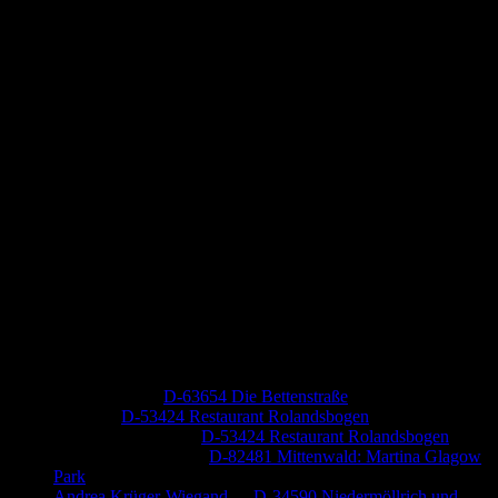
Neueste Kommentare
Jutta Pallutz
zu
D-63654 Die Bettenstraße
Heide
zu
D-53424 Restaurant Rolandsbogen
Baumung, Ulrich
zu
D-53424 Restaurant Rolandsbogen
Körner Peter Josef
zu
D-82481 Mittenwald: Martina Glagow
Park
Andrea Krüger-Wiegand
zu
D-34590 Niedermöllrich und