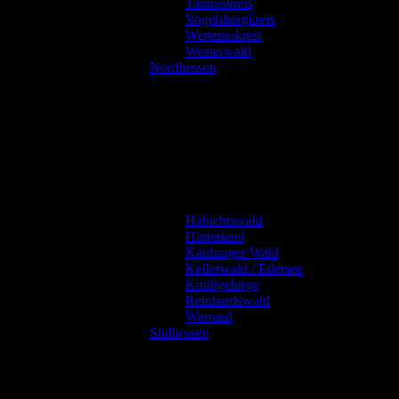
Taunuskreis
Vogelsbergkreis
Wetteraukreis
Westerwald
Nordhessen
Habichtswald
Hinterland
Kaufunger Wald
Kellerwald / Edersee
Knüllgebirge
Reinhardswald
Werratal
Südhessen