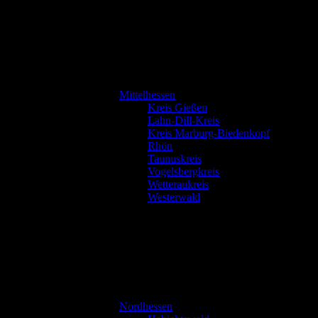
Mittelhessen
Kreis Gießen
Lahn-Dill-Kreis
Kreis Marburg-Biedenkopf
Rhön
Taunuskreis
Vogelsbergkreis
Wetteraukreis
Westerwald
Nordhessen