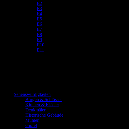
E2
E3
E4
E5
E6
E7
E8
E9
E10
E11
Sehenswürdigkeiten
Burgen & Schlösser
Kirchen & Klöster
Denkmäler
Historische Gebäude
Mühlen
Gipfel