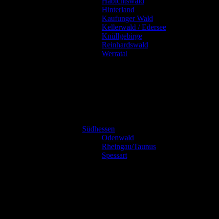
Habichtswald
Hinterland
Kaufunger Wald
Kellerwald / Edersee
Knüllgebirge
Reinhardswald
Werratal
Südhessen
Odenwald
Rheingau/Taunus
Spessart