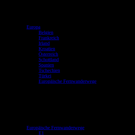
Europa
Belgien
Frankreich
Irland
Kroatien
Österreich
Schottland
Spanien
Tschechien
Türkei
Europäische Fernwanderwege
Europäische Fernwanderwege
E1