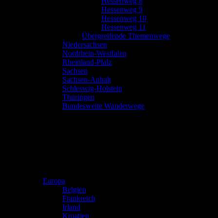
Hessenweg 8
Hessenweg 9
Hessenweg 10
Hessenweg 11
Übergreifende Themenwege
Niedersachsen
Nordrhein-Westfalen
Rheinland-Pfalz
Sachsen
Sachsen-Anhalt
Schleswig-Holstein
Thüringen
Bundesweite Wanderwege
Europa
Belgien
Frankreich
Irland
Kroatien