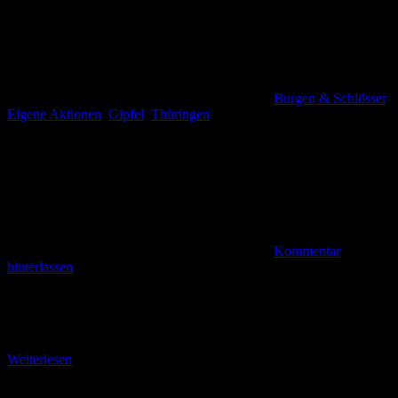
Burgen & Schlösser
,
Eigene Aktionen
,
Gipfel
,
Thüringen
Kommentar
hinterlassen
Die Burgruine Krayenburg – Stempelpunkt Nr. 22 Weiter geht es
auf der Bundesstraße B 62 in Richtung Osten. Nachdem die ersten
drei Stempel vom Keltenpfad
Weiterlesen