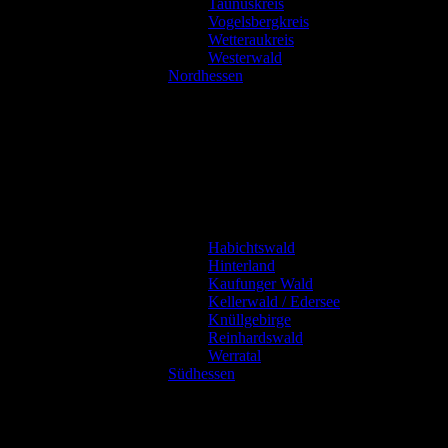
Taunuskreis
Vogelsbergkreis
Wetteraukreis
Westerwald
Nordhessen
Habichtswald
Hinterland
Kaufunger Wald
Kellerwald / Edersee
Knüllgebirge
Reinhardswald
Werratal
Südhessen