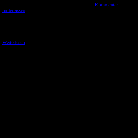
Kommentar
hinterlassen
Die Burgruine Frankenstein – Stempelpunkt Nr. 288 Weiter geht die
Stempeljagd von West nach Ost. Vom Wandertreff Puschkinpark
suche ich vergeblich nach einer Markierung des
Weiterlesen