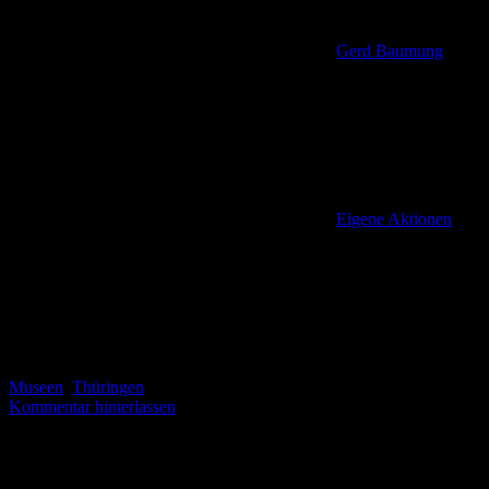
Gerd Baumung
Eigene Aktionen
,
Museen
,
Thüringen
Kommentar hinterlassen
Der Wandertreff am Puschkinpark – Stempelpunkt Nr. 286 Es ist
nicht einfach oder vielleicht sogar unmöglich, Thüringen
konsequent von West nach Ost nach Touringen-Stempeln