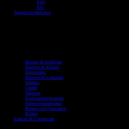
E10
E11
Sehenswürdigkeiten
Burgen & Schlösser
Kirchen & Klöster
Denkmäler
Historische Gebäude
Mühlen
Gipfel
Museen
Freizeiteinrichtungen
Naturschutzprojekte
Römer und Germanen
Kelten
Einkehr & Unterkunft