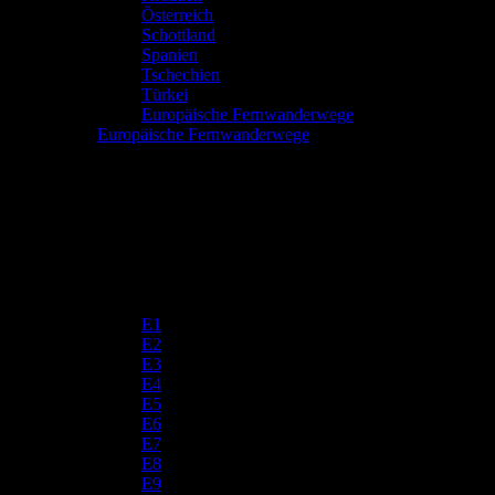
Österreich
Schottland
Spanien
Tschechien
Türkei
Europäische Fernwanderwege
Europäische Fernwanderwege
E1
E2
E3
E4
E5
E6
E7
E8
E9