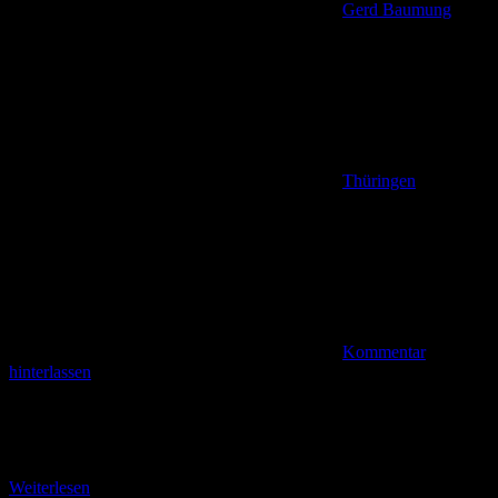
Gerd Baumung
Thüringen
Kommentar
hinterlassen
+ Stempelpunkte Rupprasen und Kalter Brunnen + Den
Gipfelstempel auf dem Ruppberg mit der Nr. 399 haben wir „im
Sack“. Somit sind alle drei Zwischenziele
Weiterlesen