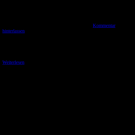
Kommentar
hinterlassen
Die Öchsenberghütte -Stempelpunkt Nr. 95 Vom herrlichen
Rastpunkt am Kleinen Steinmeer ist der Weg zur Öchsenberghütte
(Stempelpunkt Nr. 95) nicht weit. Allerdings geht es kräftig
Weiterlesen