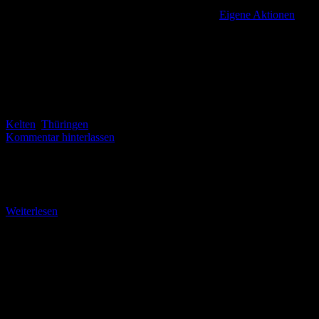
Eigene Aktionen
,
Kelten
,
Thüringen
Kommentar hinterlassen
Der Säulenbruch am Dietrichsberg – Stempelpunkt Nr. 97 Ein
ganzes Jahr verging, bis sich die Gelegenheit ergab, auch den dritten
Stempel auf dem Keltenpfad zu
Weiterlesen