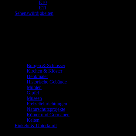
E10
E11
Sehenswürdigkeiten
Burgen & Schlösser
Kirchen & Klöster
Denkmäler
Historische Gebäude
Mühlen
Gipfel
Museen
Freizeiteinrichtungen
Naturschutzprojekte
Römer und Germanen
Kelten
Einkehr & Unterkunft