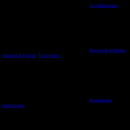
Gerd Baumung
Burgen & Schlösser
,
Kirchen & Klöster
,
Tschechien
Kommentar
hinterlassen
Die Burg und die Dekanatskirche St. Martin Nejdek (einst Neudek)
im böhmischen Teil des Erzgebirges war Ziel einer Winterreise im
Februar 2026. Von Lich sind