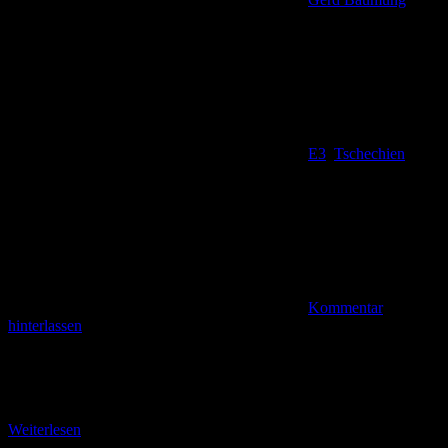
E3
,
Tschechien
Kommentar
hinterlassen
Lehrreiche Kurzetappe nach Pankratz (370 m) „Hrebenovka“ ist auf
dem Wegweiser des E 3 am Wegpunkt „Bilé Kameny“ (Die weißen
Steine oder Elefantensteine) zu lesen.
Weiterlesen