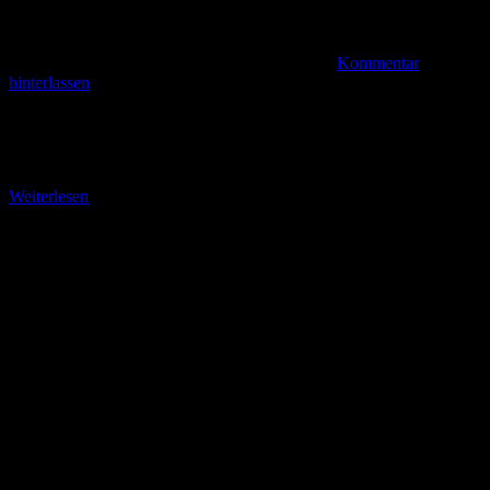
Kommentar
hinterlassen
Auf den Großen Kalkberg Jitrava ist ein kleines Dorf am Westhang
des Jeschkengebirges mit gerade einmal 137 Einwohern. Der E 3
verläuft von Horni Sedlo
Weiterlesen