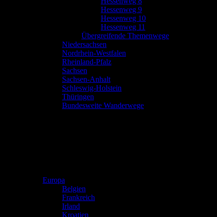
Hessenweg 8
Hessenweg 9
Hessenweg 10
Hessenweg 11
Übergreifende Themenwege
Niedersachsen
Nordrhein-Westfalen
Rheinland-Pfalz
Sachsen
Sachsen-Anhalt
Schleswig-Holstein
Thüringen
Bundesweite Wanderwege
Europa
Belgien
Frankreich
Irland
Kroatien