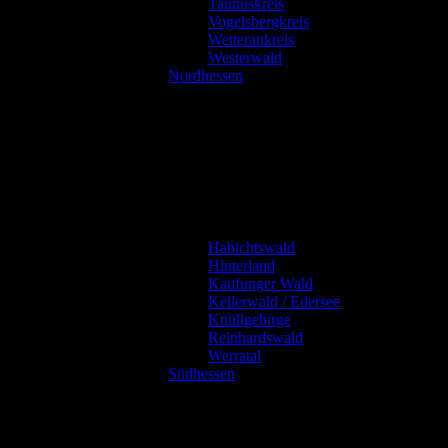
Taunuskreis
Vogelsbergkreis
Wetteraukreis
Westerwald
Nordhessen
Habichtswald
Hinterland
Kaufunger Wald
Kellerwald / Edersee
Knüllgebirge
Reinhardswald
Werratal
Südhessen