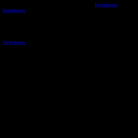
Kommentar
hinterlassen
Stadtbummel vom Hauptbahnhof zur Tepla Eine Tagesfahrt nach
Karlsbad (Karlovy Vary) war wohl der Höhepunkt unserer Reise in
den böhmischen Teil des Erzgebirges im Februar
Weiterlesen