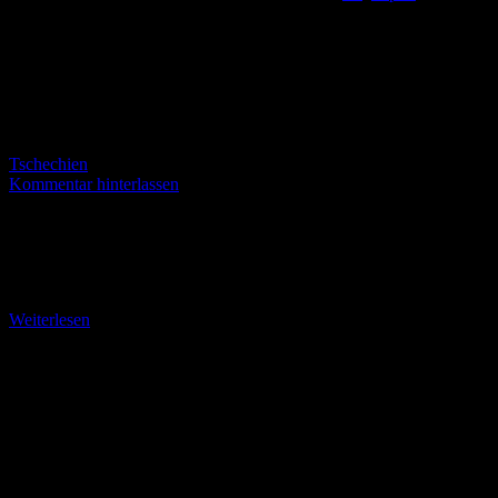
Tschechien
Kommentar hinterlassen
Von Hrensko zum Prebischtor Nachdem unsere Wandergruppe am
Anreisetag, 2. November, mit dem „Kuhstall“ das zweitgrößte
Felsentor des Elbsandsteingebirges erklommen hatte, war am ersten
Wandertag
Weiterlesen