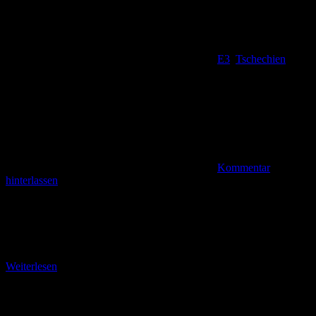
E3
,
Tschechien
Kommentar
hinterlassen
Auf dem Gabrielensteig Das Prebischtor (Pravcická brana) mit dem
Hotel Falkennest (Restaurant „Sokolí hnízdo“) erreicht man
entweder von Hrensko (Herrnskretschen) oder von Mezni Louka
(Rainwiese).
Weiterlesen