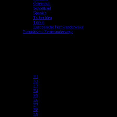
Österreich
Schottland
Spanien
Tschechien
Türkei
Europäische Fernwanderwege
Europäische Fernwanderwege
E1
E2
E3
E4
E5
E6
E7
E8
E9