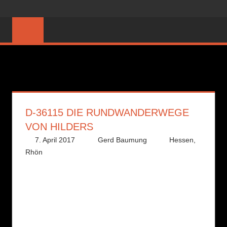
Zum
Das
PEDESTRIAL
Inhalt
Wander-
springen
und
Freizeitmagazin
D-36115 DIE RUNDWANDERWEGE
VON HILDERS
7. April 2017
Gerd Baumung
Hessen
,
Rhön