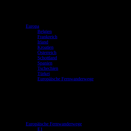
Europa
Belgien
Frankreich
Irland
Kroatien
Österreich
Schottland
Spanien
Tschechien
Türkei
Europäische Fernwanderwege
Europäische Fernwanderwege
E1