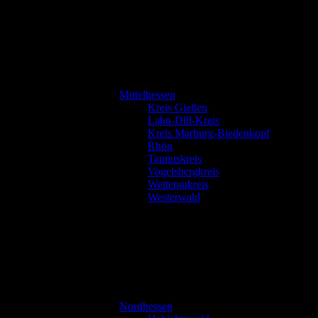
Mittelhessen
Kreis Gießen
Lahn-Dill-Kreis
Kreis Marburg-Biedenkopf
Rhön
Taunuskreis
Vogelsbergkreis
Wetteraukreis
Westerwald
Nordhessen