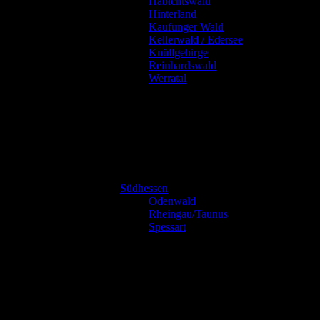
Habichtswald
Hinterland
Kaufunger Wald
Kellerwald / Edersee
Knüllgebirge
Reinhardswald
Werratal
Südhessen
Odenwald
Rheingau/Taunus
Spessart