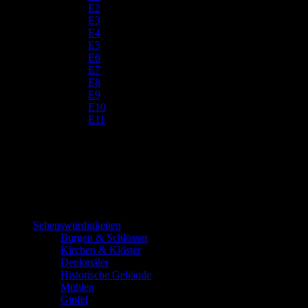
E2
E3
E4
E5
E6
E7
E8
E9
E10
E11
Sehenswürdigkeiten
Burgen & Schlösser
Kirchen & Klöster
Denkmäler
Historische Gebäude
Mühlen
Gipfel