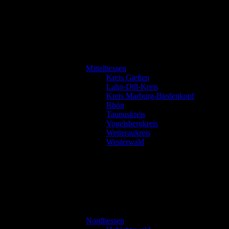
Mittelhessen
Kreis Gießen
Lahn-Dill-Kreis
Kreis Marburg-Biedenkopf
Rhön
Taunuskreis
Vogelsbergkreis
Wetteraukreis
Westerwald
Nordhessen