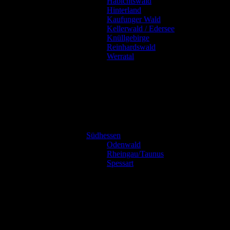
Habichtswald
Hinterland
Kaufunger Wald
Kellerwald / Edersee
Knüllgebirge
Reinhardswald
Werratal
Südhessen
Odenwald
Rheingau/Taunus
Spessart