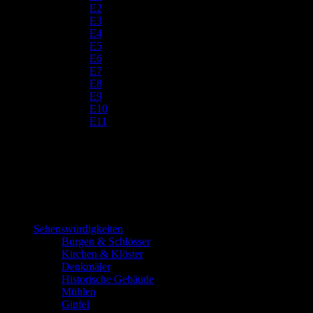
E2
E3
E4
E5
E6
E7
E8
E9
E10
E11
Sehenswürdigkeiten
Burgen & Schlösser
Kirchen & Klöster
Denkmäler
Historische Gebäude
Mühlen
Gipfel