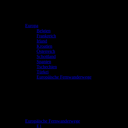
Europa
Belgien
Frankreich
Irland
Kroatien
Österreich
Schottland
Spanien
Tschechien
Türkei
Europäische Fernwanderwege
Europäische Fernwanderwege
E1