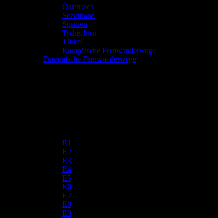
Österreich
Schottland
Spanien
Tschechien
Türkei
Europäische Fernwanderwege
Europäische Fernwanderwege
E1
E2
E3
E4
E5
E6
E7
E8
E9