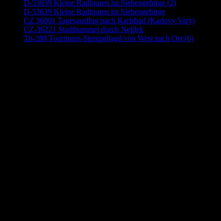
D-53639 Kleine Radtouren im Siebengebirge (2)
D-53639 Kleine Radtouren im Siebengebirge
CZ 36001 Tagesausflug nach Karlsbad (Karlovy Vary)
CZ-36221 Stadtbummel durch Nejdek
Th-288 Touringen-Stempeljagd von West nach Ost (6)
Anzeige (Amazon)