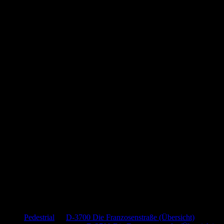
Neueste Kommentare
Pedestrial
zu
D-3700 Die Franzosenstraße (Übersicht)