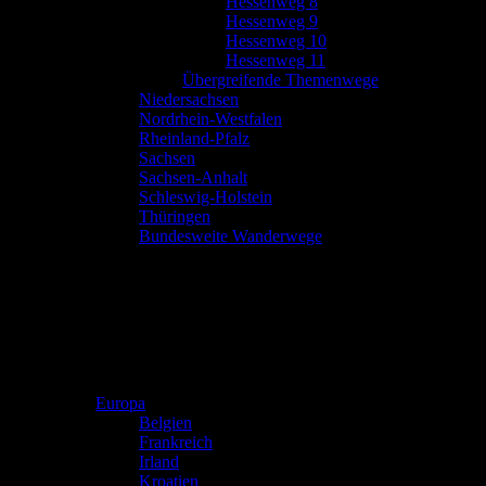
Hessenweg 8
Hessenweg 9
Hessenweg 10
Hessenweg 11
Übergreifende Themenwege
Niedersachsen
Nordrhein-Westfalen
Rheinland-Pfalz
Sachsen
Sachsen-Anhalt
Schleswig-Holstein
Thüringen
Bundesweite Wanderwege
Europa
Belgien
Frankreich
Irland
Kroatien