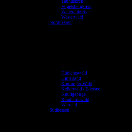
Taunuskreis
Vogelsbergkreis
Wetteraukreis
Westerwald
Nordhessen
Habichtswald
Hinterland
Kaufunger Wald
Kellerwald / Edersee
Knüllgebirge
Reinhardswald
Werratal
Südhessen