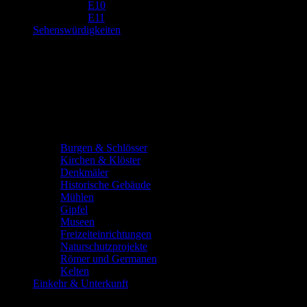
E10
E11
Sehenswürdigkeiten
Burgen & Schlösser
Kirchen & Klöster
Denkmäler
Historische Gebäude
Mühlen
Gipfel
Museen
Freizeiteinrichtungen
Naturschutzprojekte
Römer und Germanen
Kelten
Einkehr & Unterkunft