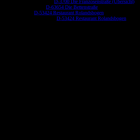
Dr. Peter Nabitz
zu
D-3700 Die Franzosenstraße (Übersicht)
Jutta Pallutz
zu
D-63654 Die Bettenstraße
Heide
zu
D-53424 Restaurant Rolandsbogen
Baumung, Ulrich
zu
D-53424 Restaurant Rolandsbogen
Anzeige (Amazon)