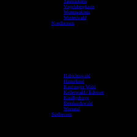
Taunuskreis
Vogelsbergkreis
Wetteraukreis
Westerwald
Nordhessen
Habichtswald
Hinterland
Kaufunger Wald
Kellerwald / Edersee
Knüllgebirge
Reinhardswald
Werratal
Südhessen