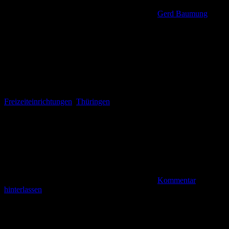
Gerd Baumung
Freizeiteinrichtungen
,
Thüringen
Kommentar
hinterlassen
Botanischer Garten für Gebirgsflora Oberhof (bm). Auf unserem
kurzen Wanderabschnitt auf dem Rennsteig kamen wir vom „Stein
16“ vorbei am Försterdenkmal und dem „Rondell“, einem