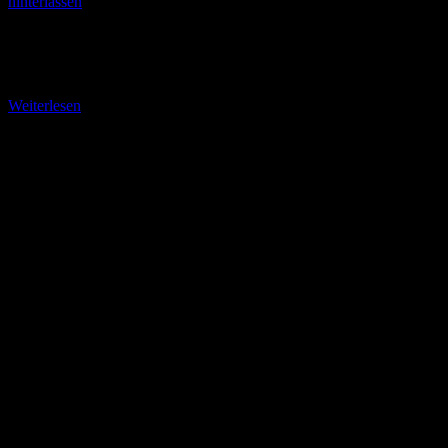
hinterlassen
Von Gonterskirchen zum Falltorhaus Startpunkt Gonterskirchen.
Auf der Waldstraße gelangen Sie nach 30 Metern an eine
Querstraße. Ihr Weg verläuft hier nach links weiter und
Weiterlesen