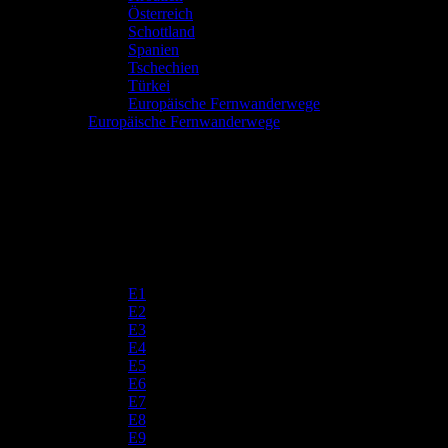
Österreich
Schottland
Spanien
Tschechien
Türkei
Europäische Fernwanderwege
Europäische Fernwanderwege
E1
E2
E3
E4
E5
E6
E7
E8
E9