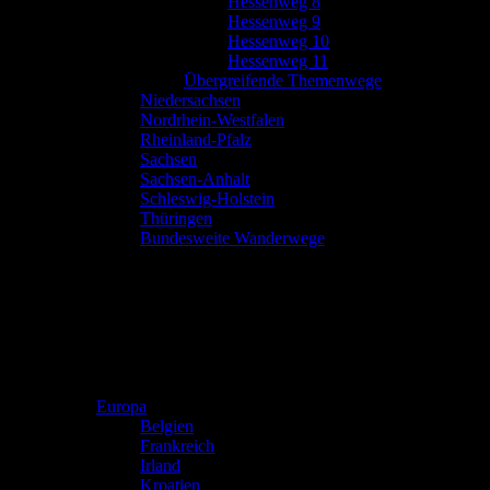
Hessenweg 8
Hessenweg 9
Hessenweg 10
Hessenweg 11
Übergreifende Themenwege
Niedersachsen
Nordrhein-Westfalen
Rheinland-Pfalz
Sachsen
Sachsen-Anhalt
Schleswig-Holstein
Thüringen
Bundesweite Wanderwege
Europa
Belgien
Frankreich
Irland
Kroatien