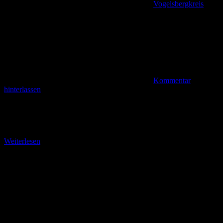
Vogelsbergkreis
Kommentar
hinterlassen
Start in Laubach Er hat schon etwas von seinem leuchtenden Gelb
verloren, der Ring, der den Naturparkquerweg im Hohen
Vogelsberg markiert. Er verbindet Hauptwanderstrecken im
Weiterlesen