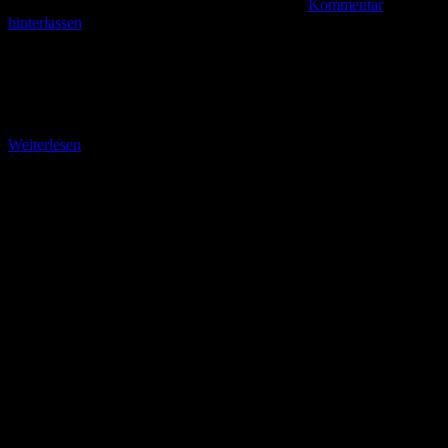
Kommentar
hinterlassen
Bericht vom EVG-Volkswandertag 2014 Göbelnrod (gba). 593
Personen nahmen bei bestem Wanderwetter an den 29. Europa-
Volkswandertagen des SV 1927 Göbelnrod teil. Reizvolle und
abwechslungsreiche Strecken
Weiterlesen