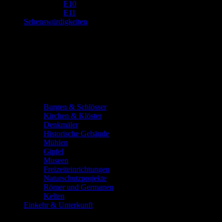
E10
E11
Sehenswürdigkeiten
Burgen & Schlösser
Kirchen & Klöster
Denkmäler
Historische Gebäude
Mühlen
Gipfel
Museen
Freizeiteinrichtungen
Naturschutzprojekte
Römer und Germanen
Kelten
Einkehr & Unterkunft