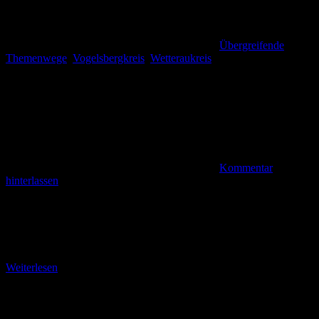
Übergreifende
Themenwege
,
Vogelsbergkreis
,
Wetteraukreis
Kommentar
hinterlassen
Der Barabarossaweg ist ein vom Vogelsberger Höhenclub betreuter
Verbindungswanderweg, der über ca. 50 Kilometer von Gelnhausen
im Main-Kinzig-Kreis bis auf den Hoherodskopf führt.
Empfohlenes Kartenmaterial:
Weiterlesen