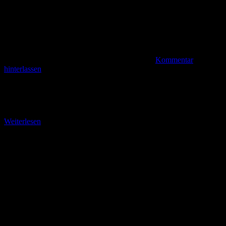
Kommentar
hinterlassen
Vom Falltorhaus nach Schotten Wenn Sie das Falltorhaus verlassen,
gehen Sie auf der B 276 zunächst etwa 50 Meter nach links. Dann
folgen Sie dem
Weiterlesen