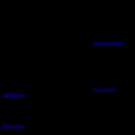
Vogelsbergkreis
Kommentar
hinterlassen
Auf dem Schulmeisterweg über den Steinbacher Kopf Der Weg
führt Sie über eine kleine Wetterbrücke und verzweigt sich
unmittelbar danach mehrfach. Sie gehen nach links
Weiterlesen