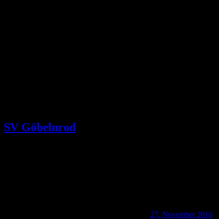
PEDESTRIAL
Das Wander- und Freizeitmagazin
SV Göbelnrod
27. November 2016