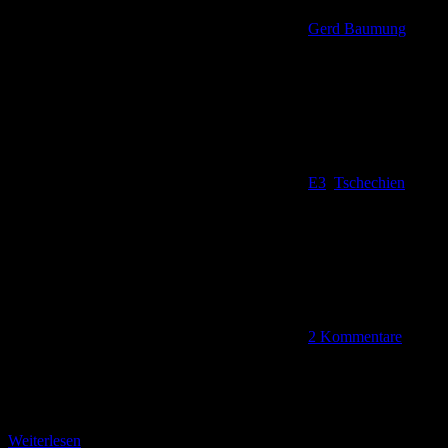
Gerd Baumung
E3
,
Tschechien
2 Kommentare
Neuer östlicher Endpunkt Na Knejpé ist der neue östlichste
Endpunkt unserer Touren auf dem Ferwanderweg E 3. Diverse
Wander- und Loipenkarten, Wegweiser und eine Holzhütte
Weiterlesen