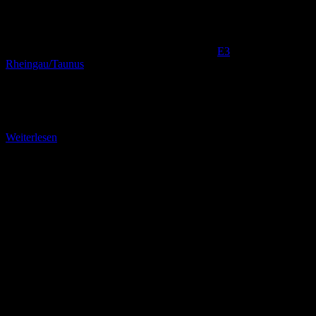
E3
,
Rheingau/Taunus
Weiter durch das Rheingauer Gebück Mit dem Forsthaus
Weißenthurm auf 442 Metern Seehöhe haben Sie eine historische
Stätte erreicht. Wie der Tafel Nr. 16 zum
Weiterlesen