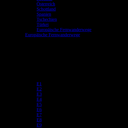
Österreich
Schottland
Spanien
Tschechien
Türkei
Europäische Fernwanderwege
Europäische Fernwanderwege
E1
E2
E3
E4
E5
E6
E7
E8
E9