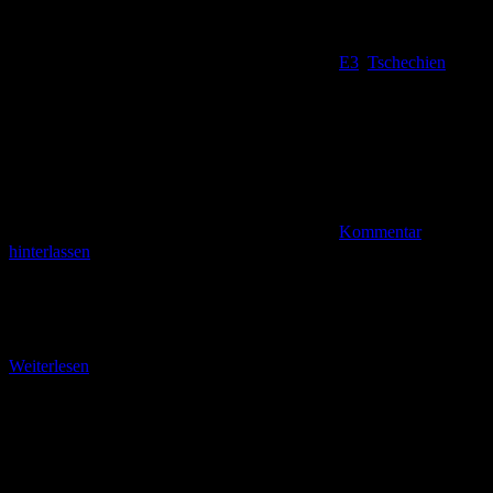
E3
,
Tschechien
Kommentar
hinterlassen
Der erste „Tausender“ im Isergebirge (CHKO Jizerské Hory) Man
sollte es vermeiden, in bergigen Regionen alleine zu wandern. Nicht
etwa, weil im Grenzeberich zwischen Sachsen
Weiterlesen