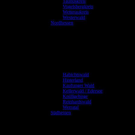
Taunuskreis
Vogelsbergkreis
Wetteraukreis
Westerwald
Nordhessen
Habichtswald
Hinterland
Kaufunger Wald
Kellerwald / Edersee
Knüllgebirge
Reinhardswald
Werratal
Südhessen