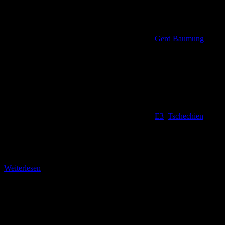
Gerd Baumung
E3
,
Tschechien
Über den Mailinik (775 m) Nicht ganz so anstrengend wie der erste
Abschnitt von Liberec nach Rudolfov wird dieses drei Kilometer
lange Teilstück, das über
Weiterlesen