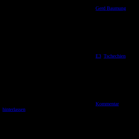
Gerd Baumung
E3
,
Tschechien
Kommentar
hinterlassen
Rund um den Harcov-Stausee Der Sonntag, 14. Oktober 2018, war
ein überraschend günstiger Reisetag. Obwohl in vielen deutschen
Bundesländern die Herbstferien zu Ende gingen, mussten