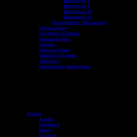
Hessenweg 8
Hessenweg 9
Hessenweg 10
Hessenweg 11
Übergreifende Themenwege
Niedersachsen
Nordrhein-Westfalen
Rheinland-Pfalz
Sachsen
Sachsen-Anhalt
Schleswig-Holstein
Thüringen
Bundesweite Wanderwege
Europa
Belgien
Frankreich
Irland
Kroatien