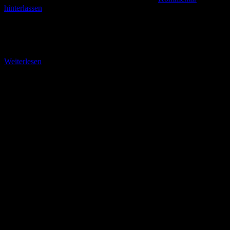
hinterlassen
Der beliebteste Gipfel der Reichenberger Region Nach einem guten
Frühstück sollte heute der Gipfel der Region erklommen werden.
Mit der Linie 29 fuhren wir ins
Weiterlesen