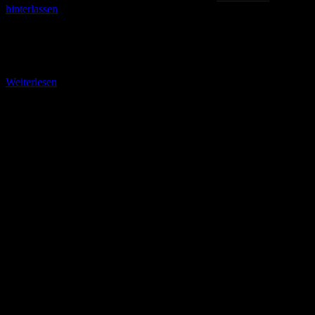
hinterlassen
Vom Horvac Stausee ins Zentrum Über einen Wanderpfad
erreichten wir die Hauptstraße nach Jablonec (Jablonecka) und
entdeckten auf der anderen Straßenseite einen Park mit einem
Weiterlesen