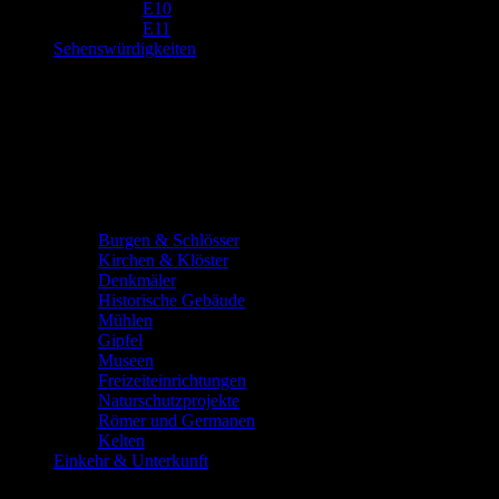
E10
E11
Sehenswürdigkeiten
Burgen & Schlösser
Kirchen & Klöster
Denkmäler
Historische Gebäude
Mühlen
Gipfel
Museen
Freizeiteinrichtungen
Naturschutzprojekte
Römer und Germanen
Kelten
Einkehr & Unterkunft