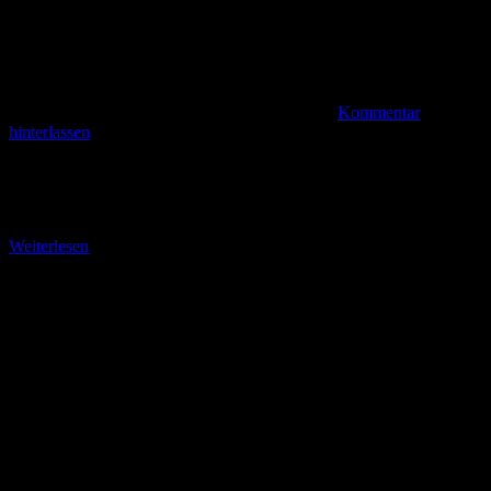
Kommentar
hinterlassen
Stausee Bedrichov Aufbruch in das Isergebirge (Teil 1) Goldenes
Oktoberwetter am Montag, 15. Oktober 2018. Keine Wolke am
Himmel und ein fettes Frühstück vor der
Weiterlesen