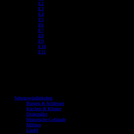
E2
E3
E4
E5
E6
E7
E8
E9
E10
E11
Sehenswürdigkeiten
Burgen & Schlösser
Kirchen & Klöster
Denkmäler
Historische Gebäude
Mühlen
Gipfel