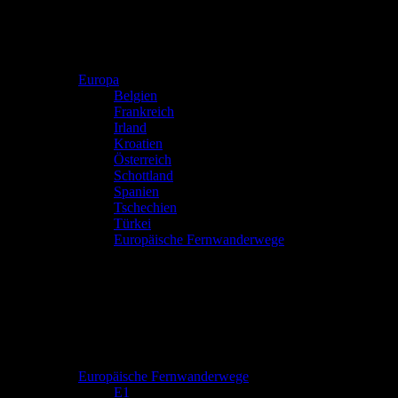
Europa
Belgien
Frankreich
Irland
Kroatien
Österreich
Schottland
Spanien
Tschechien
Türkei
Europäische Fernwanderwege
Europäische Fernwanderwege
E1