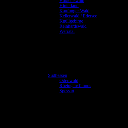
Habichtswald
Hinterland
Kaufunger Wald
Kellerwald / Edersee
Knüllgebirge
Reinhardswald
Werratal
Südhessen
Odenwald
Rheingau/Taunus
Spessart