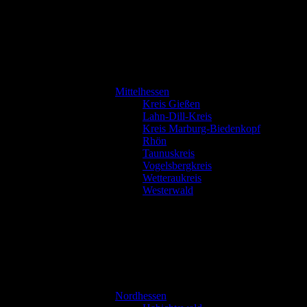
Mittelhessen
Kreis Gießen
Lahn-Dill-Kreis
Kreis Marburg-Biedenkopf
Rhön
Taunuskreis
Vogelsbergkreis
Wetteraukreis
Westerwald
Nordhessen