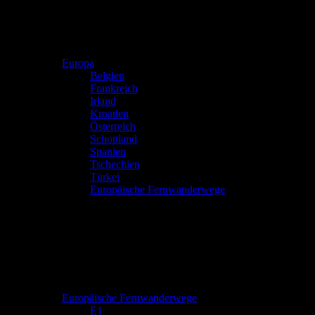
Europa
Belgien
Frankreich
Irland
Kroatien
Österreich
Schottland
Spanien
Tschechien
Türkei
Europäische Fernwanderwege
Europäische Fernwanderwege
E1