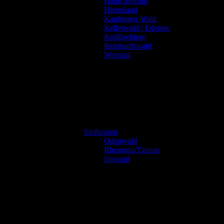
Habichtswald
Hinterland
Kaufunger Wald
Kellerwald / Edersee
Knüllgebirge
Reinhardswald
Werratal
Südhessen
Odenwald
Rheingau/Taunus
Spessart