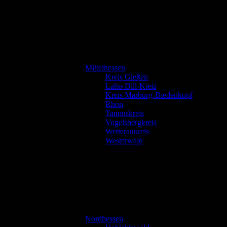
Mittelhessen
Kreis Gießen
Lahn-Dill-Kreis
Kreis Marburg-Biedenkopf
Rhön
Taunuskreis
Vogelsbergkreis
Wetteraukreis
Westerwald
Nordhessen