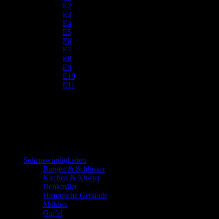
E2
E3
E4
E5
E6
E7
E8
E9
E10
E11
Sehenswürdigkeiten
Burgen & Schlösser
Kirchen & Klöster
Denkmäler
Historische Gebäude
Mühlen
Gipfel