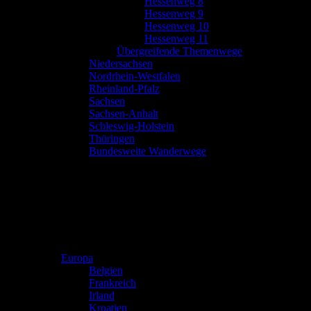
Hessenweg 8
Hessenweg 9
Hessenweg 10
Hessenweg 11
Übergreifende Themenwege
Niedersachsen
Nordrhein-Westfalen
Rheinland-Pfalz
Sachsen
Sachsen-Anhalt
Schleswig-Holstein
Thüringen
Bundesweite Wanderwege
Europa
Belgien
Frankreich
Irland
Kroatien