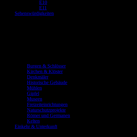
E10
E11
Sehenswürdigkeiten
Burgen & Schlösser
Kirchen & Klöster
Denkmäler
Historische Gebäude
Mühlen
Gipfel
Museen
Freizeiteinrichtungen
Naturschutzprojekte
Römer und Germanen
Kelten
Einkehr & Unterkunft