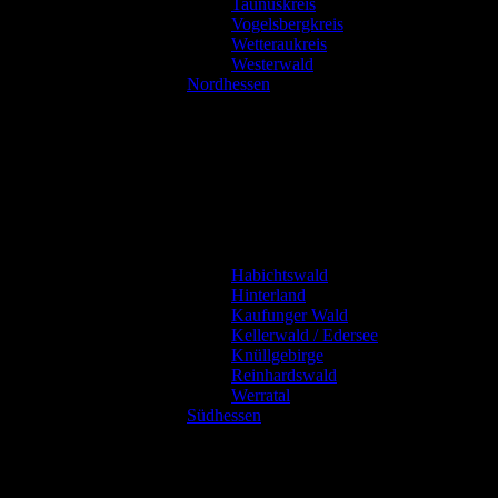
Taunuskreis
Vogelsbergkreis
Wetteraukreis
Westerwald
Nordhessen
Habichtswald
Hinterland
Kaufunger Wald
Kellerwald / Edersee
Knüllgebirge
Reinhardswald
Werratal
Südhessen