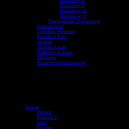
Hessenweg 8
Hessenweg 9
Hessenweg 10
Hessenweg 11
Übergreifende Themenwege
Niedersachsen
Nordrhein-Westfalen
Rheinland-Pfalz
Sachsen
Sachsen-Anhalt
Schleswig-Holstein
Thüringen
Bundesweite Wanderwege
Europa
Belgien
Frankreich
Irland
Kroatien