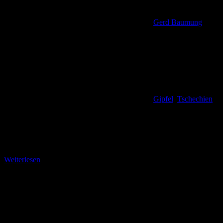
Gerd Baumung
Gipfel
,
Tschechien
Kleines Gipfelglück in der Dittersbacher Schweiz Wir befinden uns
im ehemaligen Herrschaftsgebiet der Kinskys. Dieser Name taucht
nun im Zusammenhang mit der wandertouristischen Erschließung
im
Weiterlesen