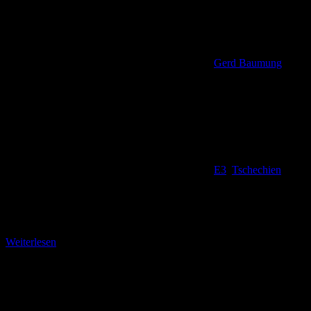
Gerd Baumung
E3
,
Tschechien
Auf der historischen Böhmer Straße Wieder am Pod Sejnstejnem
angelangt, wandern wir nun auf der so genannten Böhmer Straße,
die uns auf der nächsten Infotafel
Weiterlesen