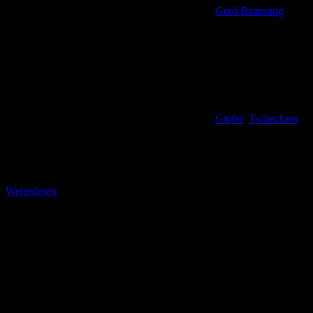
Gerd Baumung
Gipfel
,
Tschechien
Der Lieblingsfelsen des Fürsten „Mariina Skála“ ist nun einmal ein
ganz besonderer Anlaufpunkt. Auf dem Gipfel seines
Lieblingsfelsens (428 m ü. NN) ließ Fürst Ferdinand
Weiterlesen