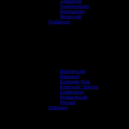
Taunuskreis
Vogelsbergkreis
Wetteraukreis
Westerwald
Nordhessen
Habichtswald
Hinterland
Kaufunger Wald
Kellerwald / Edersee
Knüllgebirge
Reinhardswald
Werratal
Südhessen