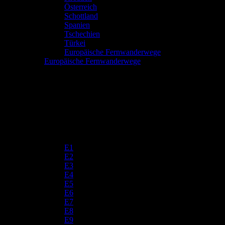
Österreich
Schottland
Spanien
Tschechien
Türkei
Europäische Fernwanderwege
Europäische Fernwanderwege
E1
E2
E3
E4
E5
E6
E7
E8
E9