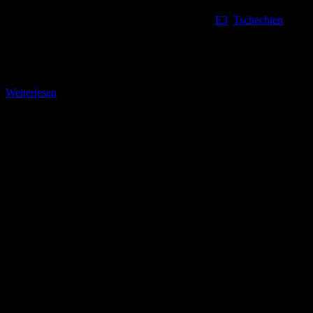
E3
,
Tschechien
Hinab über das Eichhorngründel Sehr steil geht es wieder herab von
der Hütte auf dem Marienfelsen. Nach 200 Metern gelangen wir
wieder auf den E
Weiterlesen