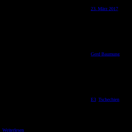
23. März 2017
Gerd Baumung
E3
,
Tschechien
Über Balzers Lager zu Mariina Skála Aufgrund der zahlreichen
wandertouristischen Highlights beschreiben wir auch in diesem
Beitrag nur eine kurze Wegstrecke. Wenn wir auf dem
Weiterlesen