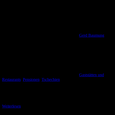
Gerd Baumung
Gaststätten und
Restaurants
,
Pensionen
,
Tschechien
Unser Domizil in der Dittersbacher Schweiz In der Woche nach
Ostern 2013 waren wir fünf Tage zu Gast in der Pension Švýcarský
dvůr. Das schmucke
Weiterlesen