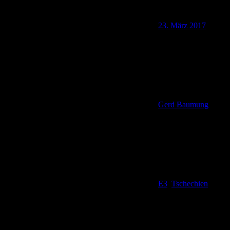
23. März 2017
Gerd Baumung
E3
,
Tschechien
Gipfelfoto mit zitternden Händen Der Wegweiser am Kanapee
(Pohovka) zeigt uns an, dass nur noch ein Kilometer bis zum
Etappenziel Rudolfstein (Rudolfuv Kamen) und noch