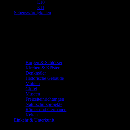
E10
E11
Sehenswürdigkeiten
Burgen & Schlösser
Kirchen & Klöster
Denkmäler
Historische Gebäude
Mühlen
Gipfel
Museen
Freizeiteinrichtungen
Naturschutzprojekte
Römer und Germanen
Kelten
Einkehr & Unterkunft