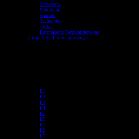
Österreich
Schottland
Spanien
Tschechien
Türkei
Europäische Fernwanderwege
Europäische Fernwanderwege
E1
E2
E3
E4
E5
E6
E7
E8
E9