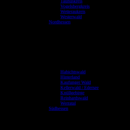
Taunuskreis
Vogelsbergkreis
Wetteraukreis
Westerwald
Nordhessen
Habichtswald
Hinterland
Kaufunger Wald
Kellerwald / Edersee
Knüllgebirge
Reinhardswald
Werratal
Südhessen