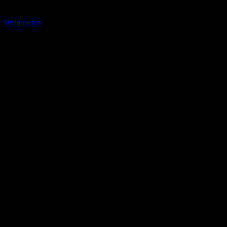
Übernachtungstipp empfehlen.
Weiterlesen