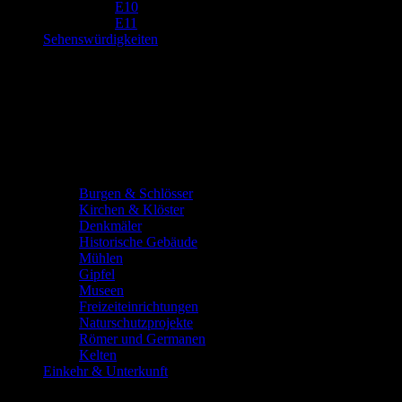
E10
E11
Sehenswürdigkeiten
Burgen & Schlösser
Kirchen & Klöster
Denkmäler
Historische Gebäude
Mühlen
Gipfel
Museen
Freizeiteinrichtungen
Naturschutzprojekte
Römer und Germanen
Kelten
Einkehr & Unterkunft