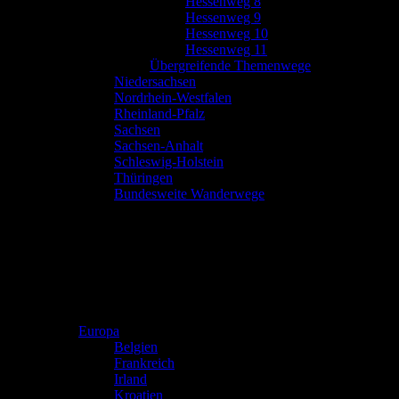
Hessenweg 8
Hessenweg 9
Hessenweg 10
Hessenweg 11
Übergreifende Themenwege
Niedersachsen
Nordrhein-Westfalen
Rheinland-Pfalz
Sachsen
Sachsen-Anhalt
Schleswig-Holstein
Thüringen
Bundesweite Wanderwege
Europa
Belgien
Frankreich
Irland
Kroatien