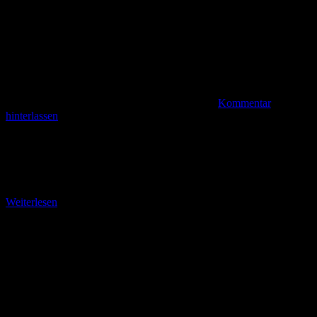
Kommentar
hinterlassen
Wer im Reinhardswald oder im südlichen Weserbergland unterwegs
ist, dem sei eine Einkehr in der Schnitzel-Schmiede im
Reinhardshagener Gemeindeteil Veckerhagen empfohlen. Nur einen
Steinwurf von
Weiterlesen