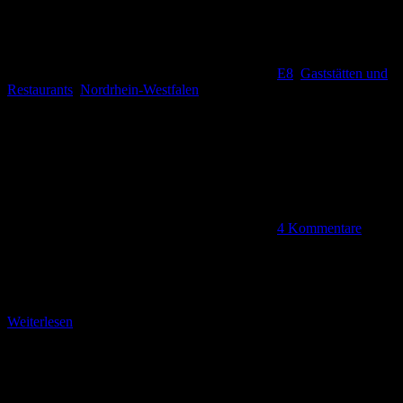
E8
,
Gaststätten und
Restaurants
,
Nordrhein-Westfalen
4 Kommentare
Genuss hoch über dem Rhein Bei unseren Erkundungstouren auf
dem Fernwanderweg E 8 haben wir im August 2016 ein wahrlich
einzigartiges Restaurant besucht. Das Restaurant
Weiterlesen