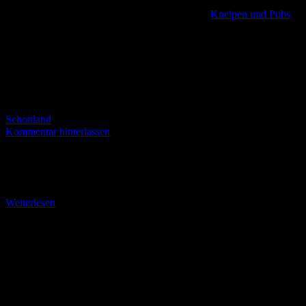
Kneipen und Pubs
,
Schottland
Kommentar hinterlassen
Prestwick’s Liveliest Bar Noch nicht einmal eine halbe Stunde
Fußmarsch sind es vom Flughafen Glasgow-Prestwick bis zum
Flanagan’s im Herzen von Prestwick. Das papageienbunte Lokal
Weiterlesen