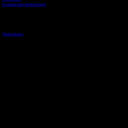
Kommentar hinterlassen
Jausenstation auf der Kaningalm Nach 2006 und 2013 war die
Aichholzerhütte auch in diesem Jahr wieder ein nettes kulinarisches
Erlebnis. Meistens war der Aufenthalt hier
Weiterlesen