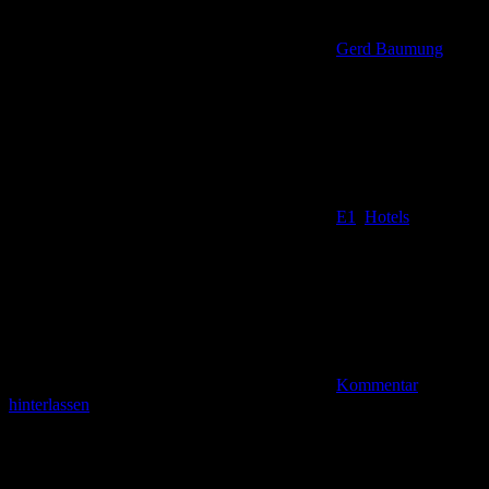
Gerd Baumung
E1
,
Hotels
Kommentar
hinterlassen
Übernachtungstipp für Fernwanderer Dem Wanderer auf dem
Fernwanderweg E 1 oder auf einem der großen Themenwege des
Rheingau-Taunus-Klubs können wir dieses Haus als