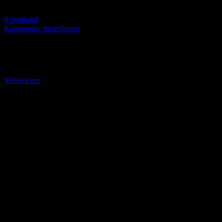
Schottland
Kommentar hinterlassen
The cheapest Bar of the Westcoast of Scotland „Cheap“ heißt
bekanntlich „Billig“. In unserem Sprachgebrauch wird „billig“ oft
auch für „schäbig“ oder „drittklassig“ eingesetzt. Das
Weiterlesen