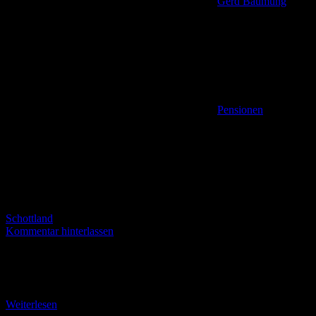
Gerd Baumung
Pensionen
,
Schottland
Kommentar hinterlassen
Beste Betreuung und reichhaltiges Frühstück Dreimal waren wir mit
unterschiedlichen Trupps in der Zeit von 2003 bis 2007 in
Schottland, genauer gesagt in Ayr/Rindshire, unterwegs.
Weiterlesen