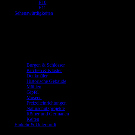
E10
E11
Sehenswürdigkeiten
Burgen & Schlösser
Kirchen & Klöster
Denkmäler
Historische Gebäude
Mühlen
Gipfel
Museen
Freizeiteinrichtungen
Naturschutzprojekte
Römer und Germanen
Kelten
Einkehr & Unterkunft