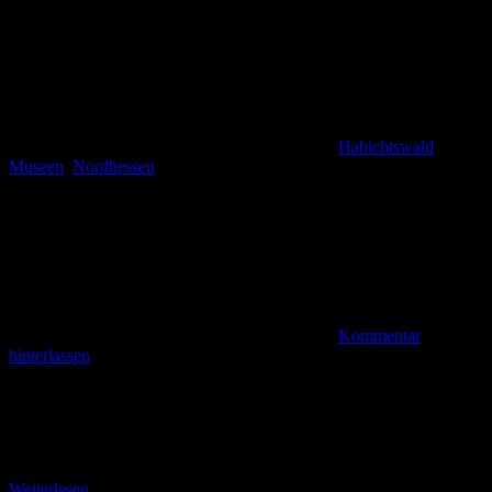
Habichtswald
,
Museen
,
Nordhessen
Kommentar
hinterlassen
Einblick in über 100 Jahre Eisenbahngeschichte Naumburg (bm).
Die Stadt Naumburg im Kasseler Land hat eine Menge
Sehenswürdigkeiten zu bieten. Eines davon ist das
Eisenbahnmuseum,
Weiterlesen