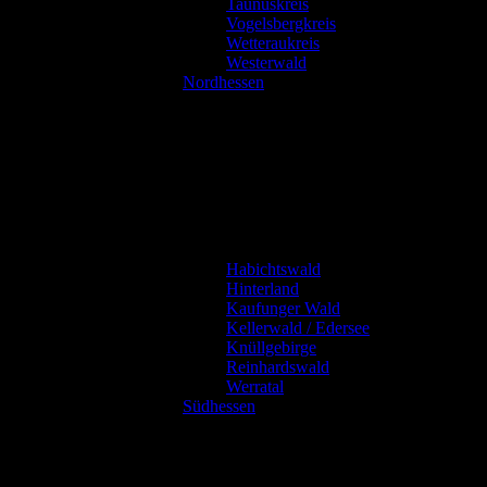
Taunuskreis
Vogelsbergkreis
Wetteraukreis
Westerwald
Nordhessen
Habichtswald
Hinterland
Kaufunger Wald
Kellerwald / Edersee
Knüllgebirge
Reinhardswald
Werratal
Südhessen