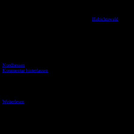
Habichtswald
,
Nordhessen
Kommentar hinterlassen
Der Kronbergweg oder Kuckucksweg (6 km) Ausgangspunkt:
Historisches Tor am Friedhof Naumburg Koordinaten: N 51 Grad
14.943 E 009 Grad 09.843 Seehöhe 281 m ü.
Weiterlesen