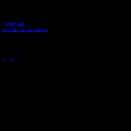
Nordhessen
Kommentar hinterlassen
Der Drosselweg Ausgangspunkt: Historisches Tor am Friedhof
Naumburg Koordinaten: N 51 Grad 14.943 E 009 Grad 09.843 Gut
versteckt liegt das historische Friedhofstor an der
Weiterlesen