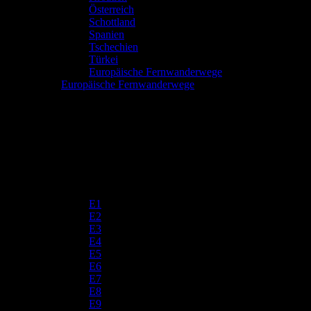
Österreich
Schottland
Spanien
Tschechien
Türkei
Europäische Fernwanderwege
Europäische Fernwanderwege
E1
E2
E3
E4
E5
E6
E7
E8
E9