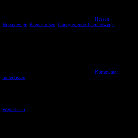
Hessen
,
Hessenwege
,
Kreis Gießen
,
Übergreifende Themenwege
Kommentar
hinterlassen
Durch den Busecker Wald Annerod bildet mit den Nachbardörfern
Steinbach und Albach seit 1971 die Gemeinde Fernwald. Der
Namensteil „rode“ verweist auf eine gerodete Waldfläche,
Weiterlesen