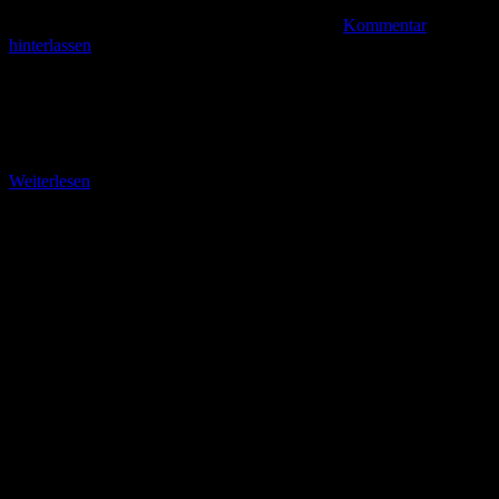
Kommentar
hinterlassen
Der hessische Rennsteig Im Jahr 2009 waren die Naturfreunde aus
Hessisch-Lichtenstein noch Mitgliedsverein der EVG Deutschland
und bildeten die einzige nordhessische Bastion dieses Verbandes.
Am
Weiterlesen