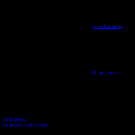
Gerd Baumung
Habichtswald
,
Nordhessen
Kommentar hinterlassen
Der Ammerweg oder Panoramaweg Ausgangspunkt: Historisches