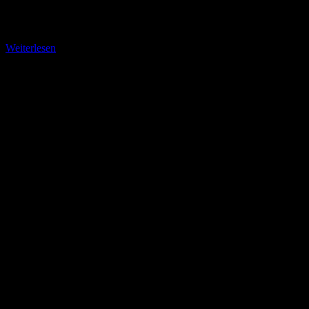
Tor am Friedhof Naumburg Koordinaten: N 51 Grad 14.943 E 009
Grad 09.843 Gut versteckt liegt das historische Friedhofstor
Weiterlesen