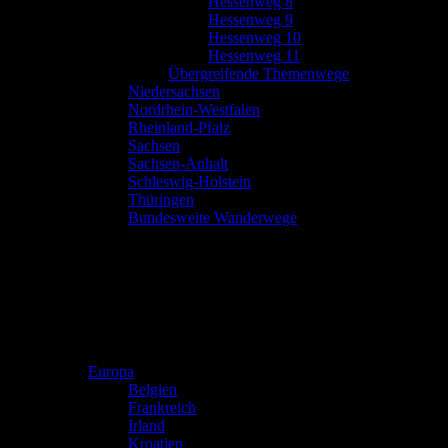
Hessenweg 8
Hessenweg 9
Hessenweg 10
Hessenweg 11
Übergreifende Themenwege
Niedersachsen
Nordrhein-Westfalen
Rheinland-Pfalz
Sachsen
Sachsen-Anhalt
Schleswig-Holstein
Thüringen
Bundesweite Wanderwege
Europa
Belgien
Frankreich
Irland
Kroatien