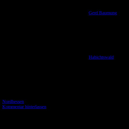
Gerd Baumung
Habichtswald
,
Nordhessen
Kommentar hinterlassen
Wander-El-Dorado im Naturpark Habichtswald Naumburg ist ein
wahres El Dorado für Wanderer aller Altersgruppen. Nicht nur die
Vielzahl von kommunalen Rundwanderwegen und die Extratour (H