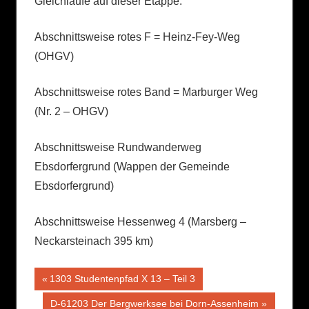
Gleichläufe auf dieser Etappe:
Abschnittsweise rotes F = Heinz-Fey-Weg
(OHGV)
Abschnittsweise rotes Band = Marburger Weg
(Nr. 2 – OHGV)
Abschnittsweise Rundwanderweg
Ebsdorfergrund (Wappen der Gemeinde
Ebsdorfergrund)
Abschnittsweise Hessenweg 4 (Marsberg –
Neckarsteinach 395 km)
Beitragsnavigation
Vorheriger
1303 Studentenpfad X 13 – Teil 3
Beitrag:
Nächster
D-61203 Der Bergwerksee bei Dorn-Assenheim