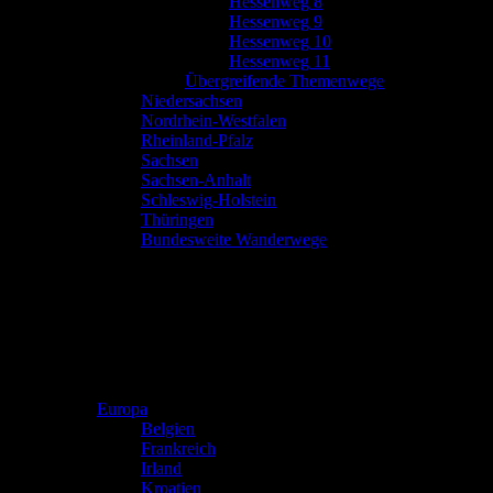
Hessenweg 8
Hessenweg 9
Hessenweg 10
Hessenweg 11
Übergreifende Themenwege
Niedersachsen
Nordrhein-Westfalen
Rheinland-Pfalz
Sachsen
Sachsen-Anhalt
Schleswig-Holstein
Thüringen
Bundesweite Wanderwege
Europa
Belgien
Frankreich
Irland
Kroatien