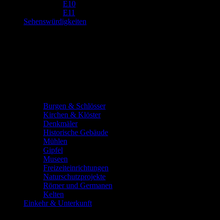
E10
E11
Sehenswürdigkeiten
Burgen & Schlösser
Kirchen & Klöster
Denkmäler
Historische Gebäude
Mühlen
Gipfel
Museen
Freizeiteinrichtungen
Naturschutzprojekte
Römer und Germanen
Kelten
Einkehr & Unterkunft