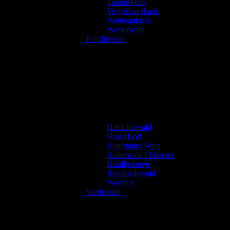
Taunuskreis
Vogelsbergkreis
Wetteraukreis
Westerwald
Nordhessen
Habichtswald
Hinterland
Kaufunger Wald
Kellerwald / Edersee
Knüllgebirge
Reinhardswald
Werratal
Südhessen