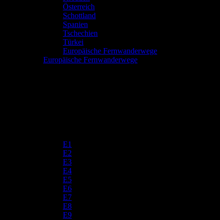
Österreich
Schottland
Spanien
Tschechien
Türkei
Europäische Fernwanderwege
Europäische Fernwanderwege
E1
E2
E3
E4
E5
E6
E7
E8
E9