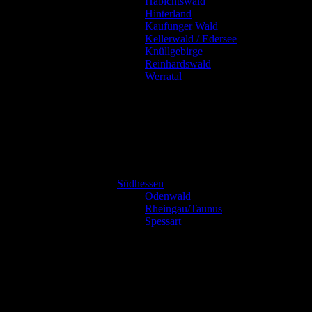
Habichtswald
Hinterland
Kaufunger Wald
Kellerwald / Edersee
Knüllgebirge
Reinhardswald
Werratal
Südhessen
Odenwald
Rheingau/Taunus
Spessart