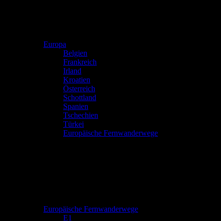
Europa
Belgien
Frankreich
Irland
Kroatien
Österreich
Schottland
Spanien
Tschechien
Türkei
Europäische Fernwanderwege
Europäische Fernwanderwege
E1