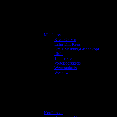
Mittelhessen
Kreis Gießen
Lahn-Dill-Kreis
Kreis Marburg-Biedenkopf
Rhön
Taunuskreis
Vogelsbergkreis
Wetteraukreis
Westerwald
Nordhessen