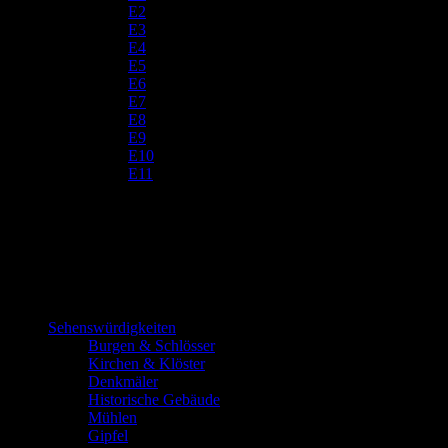
E2
E3
E4
E5
E6
E7
E8
E9
E10
E11
Sehenswürdigkeiten
Burgen & Schlösser
Kirchen & Klöster
Denkmäler
Historische Gebäude
Mühlen
Gipfel