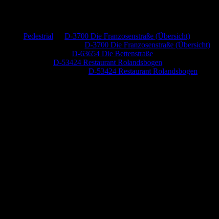
Neueste Kommentare
Pedestrial
zu
D-3700 Die Franzosenstraße (Übersicht)
Dr. Peter Nabitz
zu
D-3700 Die Franzosenstraße (Übersicht)
Jutta Pallutz
zu
D-63654 Die Bettenstraße
Heide
zu
D-53424 Restaurant Rolandsbogen
Baumung, Ulrich
zu
D-53424 Restaurant Rolandsbogen
Anzeige (Amazon)