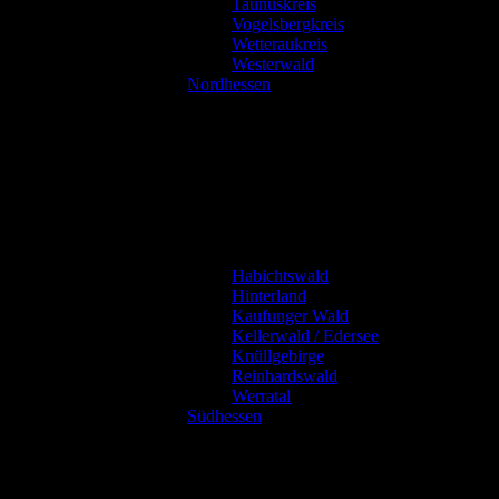
Taunuskreis
Vogelsbergkreis
Wetteraukreis
Westerwald
Nordhessen
Habichtswald
Hinterland
Kaufunger Wald
Kellerwald / Edersee
Knüllgebirge
Reinhardswald
Werratal
Südhessen