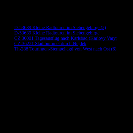
Neueste Beiträge
D-53639 Kleine Radtouren im Siebengebirge (2)
D-53639 Kleine Radtouren im Siebengebirge
CZ 36001 Tagesausflug nach Karlsbad (Karlovy Vary)
CZ-36221 Stadtbummel durch Nejdek
Th-288 Touringen-Stempeljagd von West nach Ost (6)
Anzeige (Amazon)