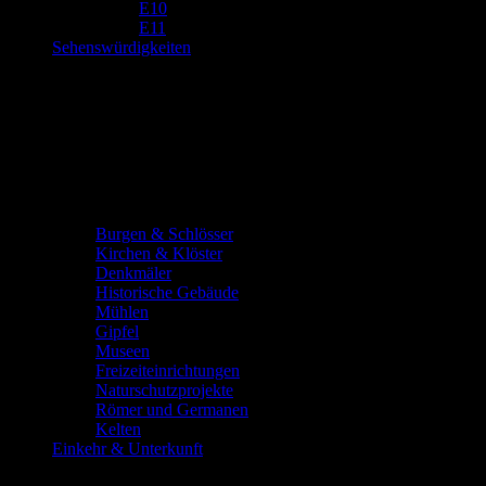
E10
E11
Sehenswürdigkeiten
Burgen & Schlösser
Kirchen & Klöster
Denkmäler
Historische Gebäude
Mühlen
Gipfel
Museen
Freizeiteinrichtungen
Naturschutzprojekte
Römer und Germanen
Kelten
Einkehr & Unterkunft