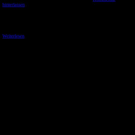
hinterlassen
Im “Dörfle” auf der westlichen Uferseite des Neckars Weniger das
Interesse an den historischen Schätzen der 12.000-Einwohner-Stadt
Lauffen am Neckar als die Suche nach einer
Weiterlesen