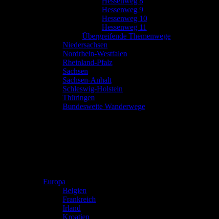
Hessenweg 8
Hessenweg 9
Hessenweg 10
Hessenweg 11
Übergreifende Themenwege
Niedersachsen
Nordrhein-Westfalen
Rheinland-Pfalz
Sachsen
Sachsen-Anhalt
Schleswig-Holstein
Thüringen
Bundesweite Wanderwege
Europa
Belgien
Frankreich
Irland
Kroatien