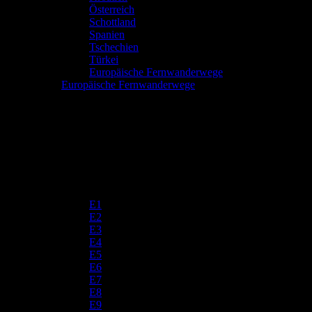
Österreich
Schottland
Spanien
Tschechien
Türkei
Europäische Fernwanderwege
Europäische Fernwanderwege
E1
E2
E3
E4
E5
E6
E7
E8
E9