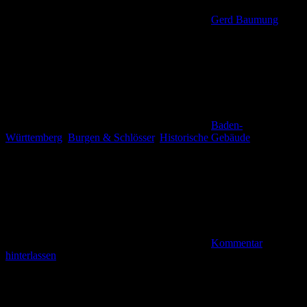
Gerd Baumung
Baden-
Württemberg
,
Burgen & Schlösser
,
Historische Gebäude
Kommentar
hinterlassen
Zu Gast in der Geburtsstadt Hölderlins – Alte Neckarbrücke und
Rathausburg In der Woche vor Ostern 2021 stand Deutschland vor
verschärften Lockdown-Regeln in der Corona-Pandemie.