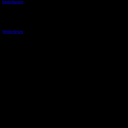
hinterlassen
Der Große Inselsberg (916,5 m ü. NN) Der Große Inselsberg ist laut
wikipedia mit seinen 916,5 Metern Seehöhe nach dem Großen
Beerberg (982,9 m), dem
Weiterlesen