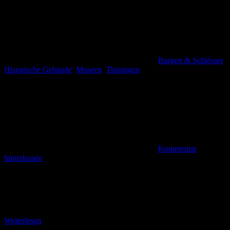
Burgen & Schlösser
,
Historische Gebäude
,
Museen
,
Thüringen
Kommentar
hinterlassen
Vom Marktplatz zum Schloss Elisabethenburg Von der
Georgenstraße gehe ich über den riesigen Marktplatz der 25.000-
Einwohner-Stadt, die größte Stadt im Landkreis Schmalkalden-
Meiningen. Ein schönes Fotomotiv
Weiterlesen