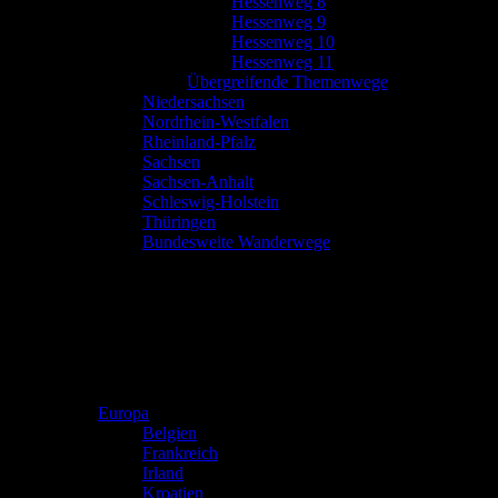
Hessenweg 8
Hessenweg 9
Hessenweg 10
Hessenweg 11
Übergreifende Themenwege
Niedersachsen
Nordrhein-Westfalen
Rheinland-Pfalz
Sachsen
Sachsen-Anhalt
Schleswig-Holstein
Thüringen
Bundesweite Wanderwege
Europa
Belgien
Frankreich
Irland
Kroatien