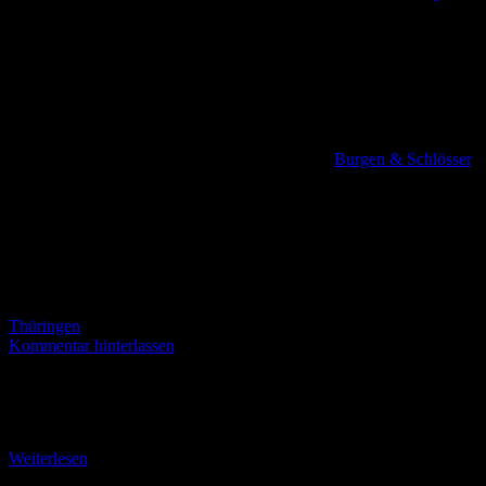
Burgen & Schlösser
,
Thüringen
Kommentar hinterlassen
Die Burgruine Liebenstein (Touringen-Stempel Nr. 24) Die
Burgruine Liebenstein wurde im Jahr 1306 urkundlich erstmals
erwähnt – mit der Belehnung der Herren vom Stein durch
Weiterlesen