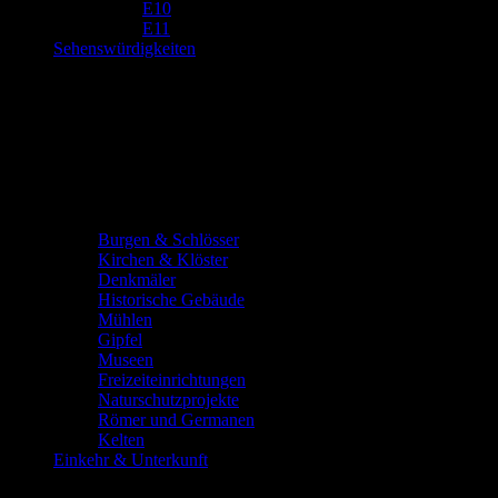
E10
E11
Sehenswürdigkeiten
Burgen & Schlösser
Kirchen & Klöster
Denkmäler
Historische Gebäude
Mühlen
Gipfel
Museen
Freizeiteinrichtungen
Naturschutzprojekte
Römer und Germanen
Kelten
Einkehr & Unterkunft