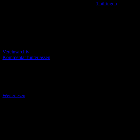
Thüringen
,
Vereinsarchiv
Kommentar hinterlassen
Tourenbericht: Großer Drachenstein und Landgrafenschlucht
Samstag, 10. August 2024. Nach einer fröhlichen Nacht auf dem
Campingpark Eisenach wacht unser Quartett gut gelaunt auf und
lässt
Weiterlesen