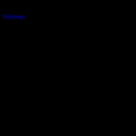
Familienfreundlichkeiten kaum zu überbieten sind. Am östlichen
Rand des Nationalparks
Weiterlesen