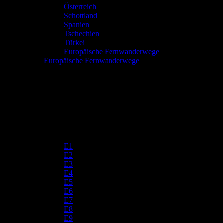
Österreich
Schottland
Spanien
Tschechien
Türkei
Europäische Fernwanderwege
Europäische Fernwanderwege
E1
E2
E3
E4
E5
E6
E7
E8
E9