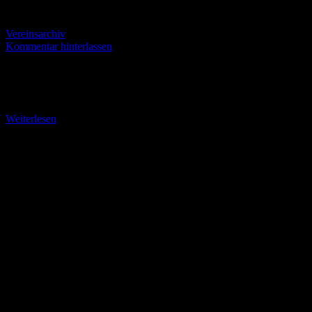
Vereinsarchiv
Kommentar hinterlassen
Von der Hohen Sonne durch die Drachenschlucht Samstag, 10.
August 2024. Mit dem Taxi wieder auf der „Hohen Sonne“
angekommen, legen wir zunächst eine kleine
Weiterlesen