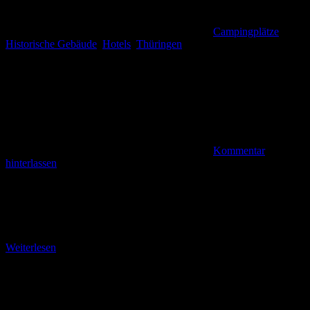
Campingplätze
,
Historische Gebäude
,
Hotels
,
Thüringen
Kommentar
hinterlassen
Von der Rohrer Stirn in die Georgenstraße Es war bereits mein
achter Kurztripp nach Thüringen innerhalb von achteinhalb
Monaten. Nachdem mich „Deutschlands schönster Wanderweg
2023“
Weiterlesen