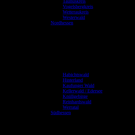
Taunuskreis
Vogelsbergkreis
Wetteraukreis
Westerwald
Nordhessen
Habichtswald
Hinterland
Kaufunger Wald
Kellerwald / Edersee
Knüllgebirge
Reinhardswald
Werratal
Südhessen