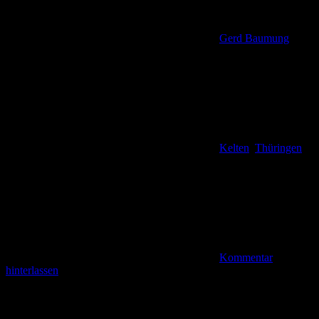
Gerd Baumung
Kelten
,
Thüringen
Kommentar
hinterlassen
Der Qualitätsweg Hünenteich bei Mülverstedt Der Qualitätsweg
Hünenteich gehört zu den Rundwanderwegen, die in punkto