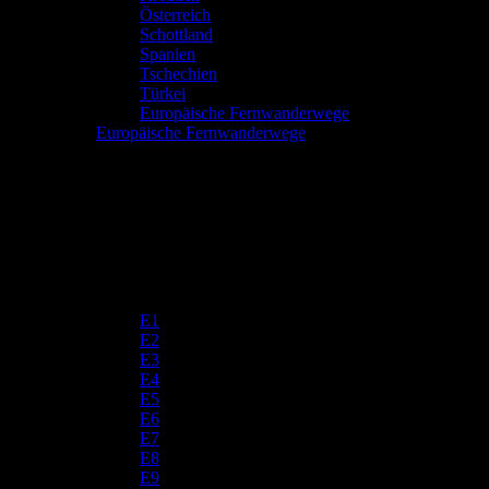
Österreich
Schottland
Spanien
Tschechien
Türkei
Europäische Fernwanderwege
Europäische Fernwanderwege
E1
E2
E3
E4
E5
E6
E7
E8
E9