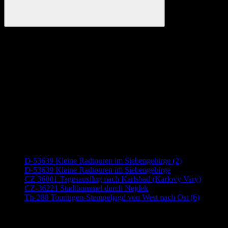
Suchen
Anzeige
Neueste Beiträge
D-53639 Kleine Radtouren im Siebengebirge (2)
D-53639 Kleine Radtouren im Siebengebirge
CZ 36001 Tagesausflug nach Karlsbad (Karlovy Vary)
CZ-36221 Stadtbummel durch Nejdek
Th-288 Touringen-Stempeljagd von West nach Ost (6)
Anzeige (Amazon)