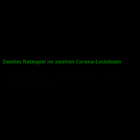
Zweites Ratespiel im zweiten Corona-Lockdown
Am
Silvestertag um 14.00 Uhr ging unser
zweit
es
Gewinnspiel auf unserer
Facebook-Seite online. Hier der
Aufruf zum Mitmachen:
Hier ist unser zweites Gewinnspiel am letzten Tag des Jahres 2020.
Ein Jahr, das den wenigsten von uns in guter Erinnerung bleiben
wird.