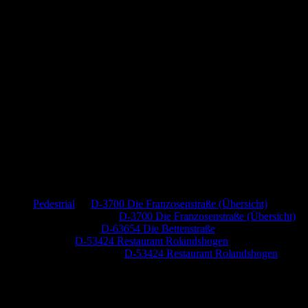
Neueste Kommentare
Pedestrial
zu
D-3700 Die Franzosenstraße (Übersicht)
Dr. Peter Nabitz
zu
D-3700 Die Franzosenstraße (Übersicht)
Jutta Pallutz
zu
D-63654 Die Bettenstraße
Heide
zu
D-53424 Restaurant Rolandsbogen
Baumung, Ulrich
zu
D-53424 Restaurant Rolandsbogen
Anzeige (Amazon)