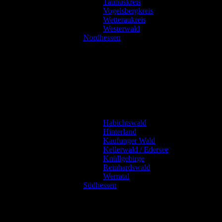
Taunuskreis
Vogelsbergkreis
Wetteraukreis
Westerwald
Nordhessen
Habichtswald
Hinterland
Kaufunger Wald
Kellerwald / Edersee
Knüllgebirge
Reinhardswald
Werratal
Südhessen