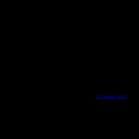
2020 Unser Silvester-Gewinnspiel
12. Januar 2021