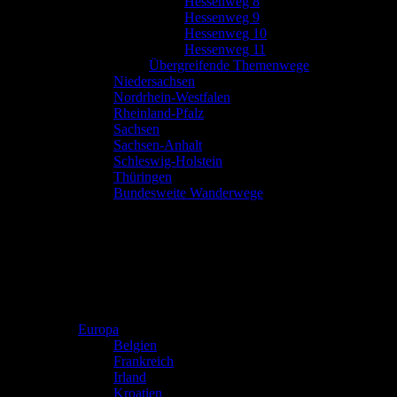
Hessenweg 8
Hessenweg 9
Hessenweg 10
Hessenweg 11
Übergreifende Themenwege
Niedersachsen
Nordrhein-Westfalen
Rheinland-Pfalz
Sachsen
Sachsen-Anhalt
Schleswig-Holstein
Thüringen
Bundesweite Wanderwege
Europa
Belgien
Frankreich
Irland
Kroatien