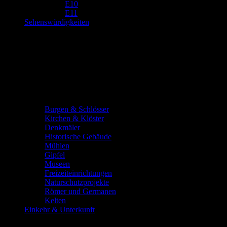
E10
E11
Sehenswürdigkeiten
Burgen & Schlösser
Kirchen & Klöster
Denkmäler
Historische Gebäude
Mühlen
Gipfel
Museen
Freizeiteinrichtungen
Naturschutzprojekte
Römer und Germanen
Kelten
Einkehr & Unterkunft