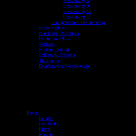
Hessenweg 8
Hessenweg 9
Hessenweg 10
Hessenweg 11
Übergreifende Themenwege
Niedersachsen
Nordrhein-Westfalen
Rheinland-Pfalz
Sachsen
Sachsen-Anhalt
Schleswig-Holstein
Thüringen
Bundesweite Wanderwege
Europa
Belgien
Frankreich
Irland
Kroatien