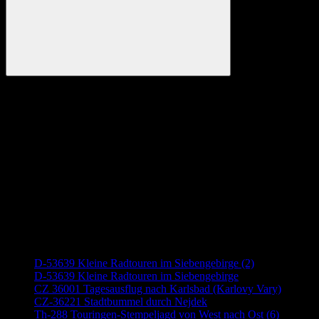
Suchen
Anzeige
Neueste Beiträge
D-53639 Kleine Radtouren im Siebengebirge (2)
D-53639 Kleine Radtouren im Siebengebirge
CZ 36001 Tagesausflug nach Karlsbad (Karlovy Vary)
CZ-36221 Stadtbummel durch Nejdek
Th-288 Touringen-Stempeljagd von West nach Ost (6)