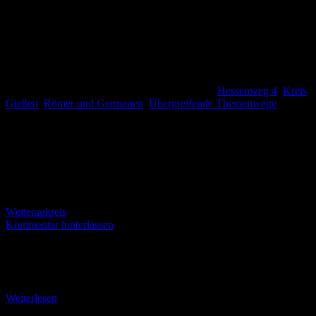
Hessenweg 4
,
Kreis
Gießen
,
Römer und Germanen
,
Übergreifende Themenwege
,
Wetteraukreis
Kommentar hinterlassen
Von Trais-Münzenberg nach Kloster Arnsburg (4,2 km) Zwischen
Trais-Münzenberg und dem nächsten Etappenziel, Kloster
Arnsburg, gibt es wenig Information zu Luther. Dafür aber gibt es
Weiterlesen