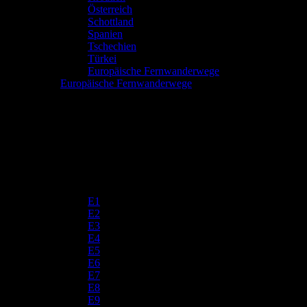
Österreich
Schottland
Spanien
Tschechien
Türkei
Europäische Fernwanderwege
Europäische Fernwanderwege
E1
E2
E3
E4
E5
E6
E7
E8
E9