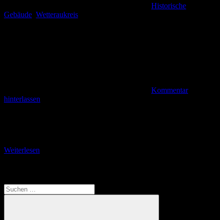
Historische
Gebäude
,
Wetteraukreis
Kommentar
hinterlassen
Schmuckes Bauwerk aus der Mitte des 16. Jahrhunderts im Schatten
der Burg Münzenberg hat neben der alten Stauferburg, dem
Wetterauer Tintenfass, noch einige weitere eindrucksvolle
Weiterlesen
Translate
Suchen
nach: