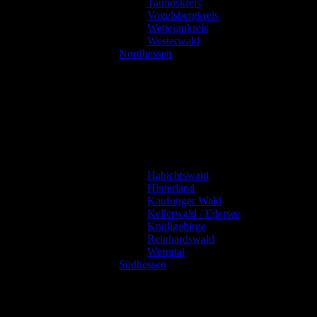
Taunuskreis
Vogelsbergkreis
Wetteraukreis
Westerwald
Nordhessen
Habichtswald
Hinterland
Kaufunger Wald
Kellerwald / Edersee
Knüllgebirge
Reinhardswald
Werratal
Südhessen