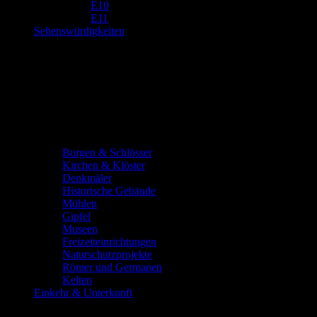
E10
E11
Sehenswürdigkeiten
Burgen & Schlösser
Kirchen & Klöster
Denkmäler
Historische Gebäude
Mühlen
Gipfel
Museen
Freizeiteinrichtungen
Naturschutzprojekte
Römer und Germanen
Kelten
Einkehr & Unterkunft