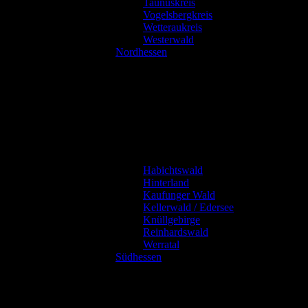
Taunuskreis
Vogelsbergkreis
Wetteraukreis
Westerwald
Nordhessen
Habichtswald
Hinterland
Kaufunger Wald
Kellerwald / Edersee
Knüllgebirge
Reinhardswald
Werratal
Südhessen