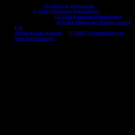
Jutta Pallutz
zu
D-63654 Die Bettenstraße
Heide
zu
D-53424 Restaurant Rolandsbogen
Baumung, Ulrich
zu
D-53424 Restaurant Rolandsbogen
Körner Peter Josef
zu
D-82481 Mittenwald: Martina Glagow
Park
Andrea Krüger-Wiegand
zu
D-34590 Niedermöllrich und
seine Storchenstation
Anzeige (Amazon)