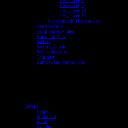
Hessenweg 8
Hessenweg 9
Hessenweg 10
Hessenweg 11
Übergreifende Themenwege
Niedersachsen
Nordrhein-Westfalen
Rheinland-Pfalz
Sachsen
Sachsen-Anhalt
Schleswig-Holstein
Thüringen
Bundesweite Wanderwege
Europa
Belgien
Frankreich
Irland
Kroatien