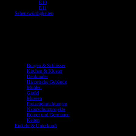
E10
E11
Sehenswürdigkeiten
Burgen & Schlösser
Kirchen & Klöster
Denkmäler
Historische Gebäude
Mühlen
Gipfel
Museen
Freizeiteinrichtungen
Naturschutzprojekte
Römer und Germanen
Kelten
Einkehr & Unterkunft