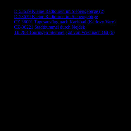
D-53639 Kleine Radtouren im Siebengebirge (2)
D-53639 Kleine Radtouren im Siebengebirge
CZ 36001 Tagesausflug nach Karlsbad (Karlovy Vary)
CZ-36221 Stadtbummel durch Nejdek
Th-288 Touringen-Stempeljagd von West nach Ost (6)
Anzeige (Amazon)