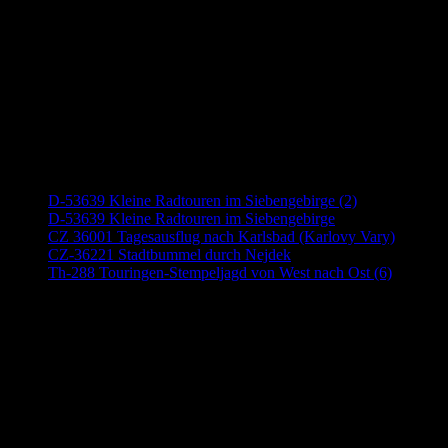
Neueste Beiträge
D-53639 Kleine Radtouren im Siebengebirge (2)
D-53639 Kleine Radtouren im Siebengebirge
CZ 36001 Tagesausflug nach Karlsbad (Karlovy Vary)
CZ-36221 Stadtbummel durch Nejdek
Th-288 Touringen-Stempeljagd von West nach Ost (6)
Anzeige (Amazon)