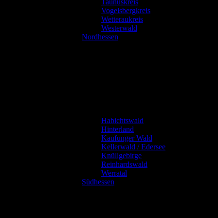
Taunuskreis
Vogelsbergkreis
Wetteraukreis
Westerwald
Nordhessen
Habichtswald
Hinterland
Kaufunger Wald
Kellerwald / Edersee
Knüllgebirge
Reinhardswald
Werratal
Südhessen