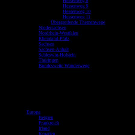
Hessenweg 8
Hessenweg 9
Hessenweg 10
Hessenweg 11
Übergreifende Themenwege
Niedersachsen
Nordrhein-Westfalen
Rheinland-Pfalz
Sachsen
Sachsen-Anhalt
Schleswig-Holstein
Thüringen
Bundesweite Wanderwege
Europa
Belgien
Frankreich
Irland
Kroatien