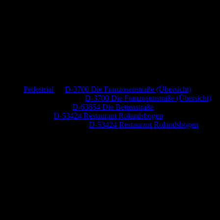
Neueste Kommentare
Pedestrial
zu
D-3700 Die Franzosenstraße (Übersicht)
Dr. Peter Nabitz
zu
D-3700 Die Franzosenstraße (Übersicht)
Jutta Pallutz
zu
D-63654 Die Bettenstraße
Heide
zu
D-53424 Restaurant Rolandsbogen
Baumung, Ulrich
zu
D-53424 Restaurant Rolandsbogen
Anzeige (Amazon)