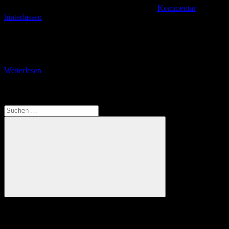
Kommentar
hinterlassen
Vom Altenberger See zur Hohen Sonne Am zweiten Tag meines
recht einsamen Aufenthaltes auf dem Campingpark Eisenach am
Altenberger See nehme ich mit eine Ganztagstour
Weiterlesen
Translate
Suchen
nach:
Suchen
Anzeige