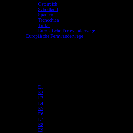
Österreich
Schottland
Spanien
Tschechien
Türkei
Europäische Fernwanderwege
Europäische Fernwanderwege
E1
E2
E3
E4
E5
E6
E7
E8
E9