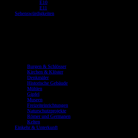
E10
E11
Sehenswürdigkeiten
Burgen & Schlösser
Kirchen & Klöster
Denkmäler
Historische Gebäude
Mühlen
Gipfel
Museen
Freizeiteinrichtungen
Naturschutzprojekte
Römer und Germanen
Kelten
Einkehr & Unterkunft