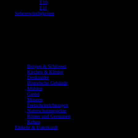
E10
E11
Sehenswürdigkeiten
Burgen & Schlösser
Kirchen & Klöster
Denkmäler
Historische Gebäude
Mühlen
Gipfel
Museen
Freizeiteinrichtungen
Naturschutzprojekte
Römer und Germanen
Kelten
Einkehr & Unterkunft