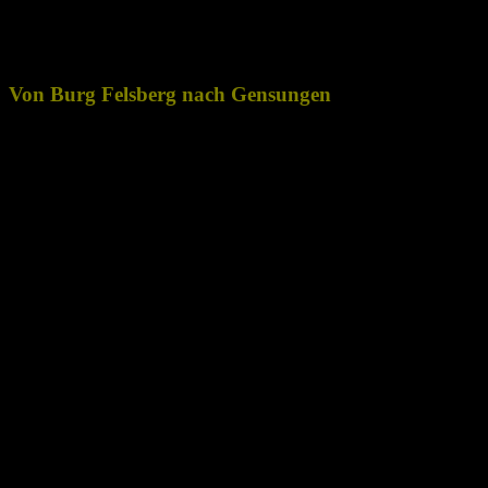
Von Burg Felsberg nach Gensungen
Von der Burg Felsberg machten wir uns auf den Weg in den
Ortskern von Felsberg. Auf dem Pfad in Richtung Marktplatz
können wir noch einmal eine tolle Aussicht genießen auf weite Teile
des Schwalm-Eder-Kreises. Dazu bietet sich auch eine Ruhebank
an.