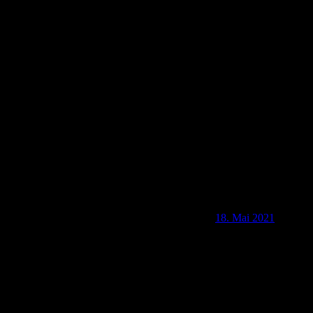
D-34587 Erkundungstouren in und um Felsberg (3)
18. Mai 2021