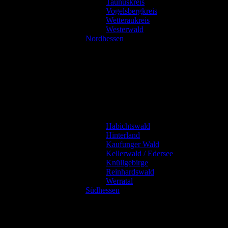
Taunuskreis
Vogelsbergkreis
Wetteraukreis
Westerwald
Nordhessen
Habichtswald
Hinterland
Kaufunger Wald
Kellerwald / Edersee
Knüllgebirge
Reinhardswald
Werratal
Südhessen