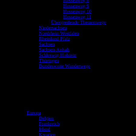
Hessenweg 8
Hessenweg 9
Hessenweg 10
Hessenweg 11
Übergreifende Themenwege
Niedersachsen
Nordrhein-Westfalen
Rheinland-Pfalz
Sachsen
Sachsen-Anhalt
Schleswig-Holstein
Thüringen
Bundesweite Wanderwege
Europa
Belgien
Frankreich
Irland
Kroatien