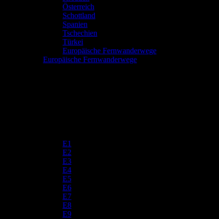
Österreich
Schottland
Spanien
Tschechien
Türkei
Europäische Fernwanderwege
Europäische Fernwanderwege
E1
E2
E3
E4
E5
E6
E7
E8
E9