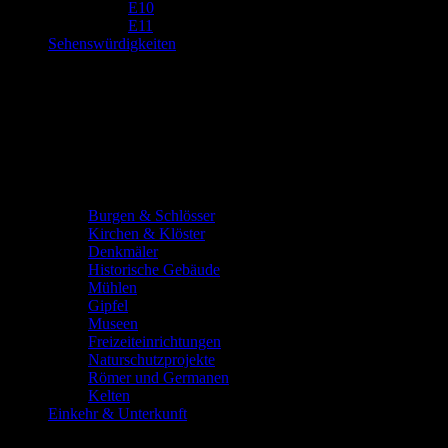
E10
E11
Sehenswürdigkeiten
Burgen & Schlösser
Kirchen & Klöster
Denkmäler
Historische Gebäude
Mühlen
Gipfel
Museen
Freizeiteinrichtungen
Naturschutzprojekte
Römer und Germanen
Kelten
Einkehr & Unterkunft