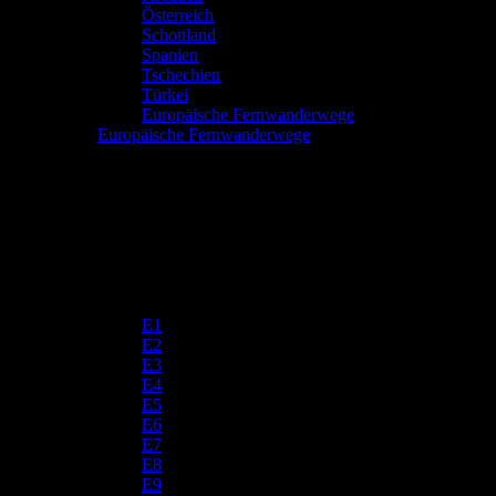
Österreich
Schottland
Spanien
Tschechien
Türkei
Europäische Fernwanderwege
Europäische Fernwanderwege
E1
E2
E3
E4
E5
E6
E7
E8
E9