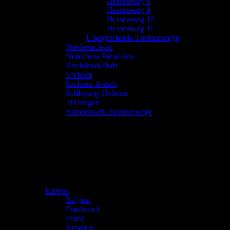
Hessenweg 8
Hessenweg 9
Hessenweg 10
Hessenweg 11
Übergreifende Themenwege
Niedersachsen
Nordrhein-Westfalen
Rheinland-Pfalz
Sachsen
Sachsen-Anhalt
Schleswig-Holstein
Thüringen
Bundesweite Wanderwege
Europa
Belgien
Frankreich
Irland
Kroatien