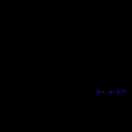
CZ-46059 Wanderweg Liberec – Jablonec Teil 2
1. Dezember 2018