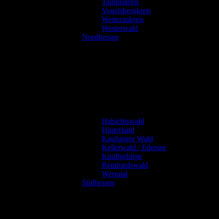
Taunuskreis
Vogelsbergkreis
Wetteraukreis
Westerwald
Nordhessen
Habichtswald
Hinterland
Kaufunger Wald
Kellerwald / Edersee
Knüllgebirge
Reinhardswald
Werratal
Südhessen