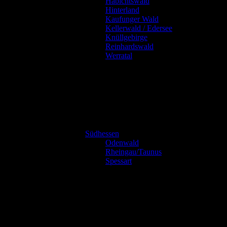
Habichtswald
Hinterland
Kaufunger Wald
Kellerwald / Edersee
Knüllgebirge
Reinhardswald
Werratal
Südhessen
Odenwald
Rheingau/Taunus
Spessart