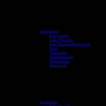
Mittelhessen
Kreis Gießen
Lahn-Dill-Kreis
Kreis Marburg-Biedenkopf
Rhön
Taunuskreis
Vogelsbergkreis
Wetteraukreis
Westerwald
Nordhessen