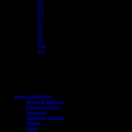
E2
E3
E4
E5
E6
E7
E8
E9
E10
E11
Sehenswürdigkeiten
Burgen & Schlösser
Kirchen & Klöster
Denkmäler
Historische Gebäude
Mühlen
Gipfel