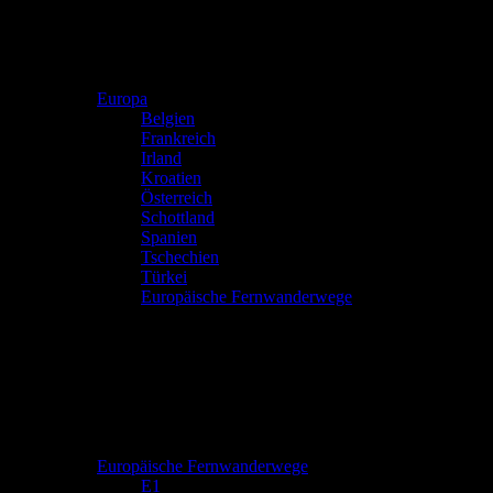
Europa
Belgien
Frankreich
Irland
Kroatien
Österreich
Schottland
Spanien
Tschechien
Türkei
Europäische Fernwanderwege
Europäische Fernwanderwege
E1