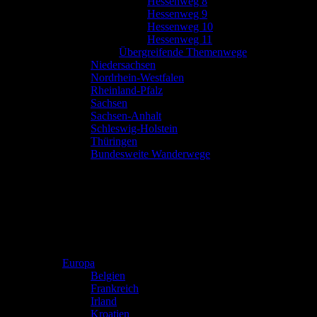
Hessenweg 8
Hessenweg 9
Hessenweg 10
Hessenweg 11
Übergreifende Themenwege
Niedersachsen
Nordrhein-Westfalen
Rheinland-Pfalz
Sachsen
Sachsen-Anhalt
Schleswig-Holstein
Thüringen
Bundesweite Wanderwege
Europa
Belgien
Frankreich
Irland
Kroatien