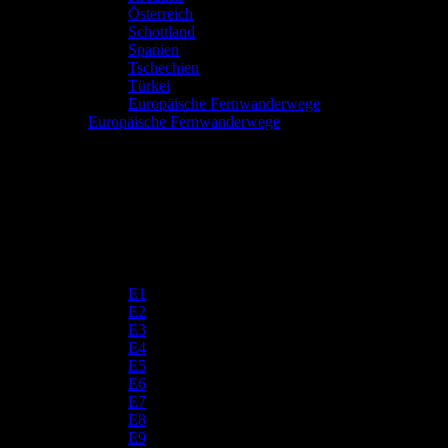
Österreich
Schottland
Spanien
Tschechien
Türkei
Europäische Fernwanderwege
Europäische Fernwanderwege
E1
E2
E3
E4
E5
E6
E7
E8
E9