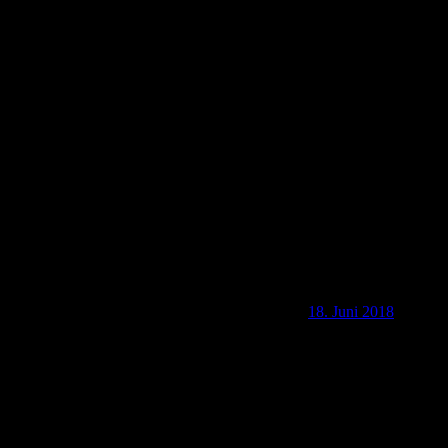
2018 EVG-Wandertage des SSV Lardenbach
18. Juni 2018