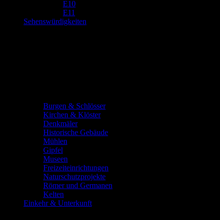
E10
E11
Sehenswürdigkeiten
Burgen & Schlösser
Kirchen & Klöster
Denkmäler
Historische Gebäude
Mühlen
Gipfel
Museen
Freizeiteinrichtungen
Naturschutzprojekte
Römer und Germanen
Kelten
Einkehr & Unterkunft