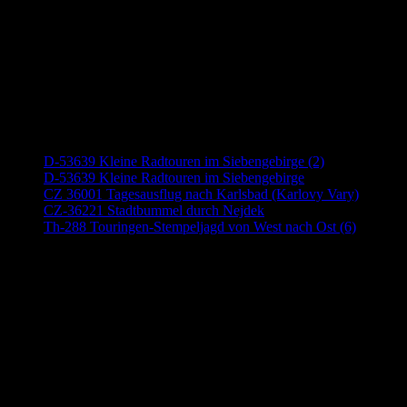
Neueste Beiträge
D-53639 Kleine Radtouren im Siebengebirge (2)
D-53639 Kleine Radtouren im Siebengebirge
CZ 36001 Tagesausflug nach Karlsbad (Karlovy Vary)
CZ-36221 Stadtbummel durch Nejdek
Th-288 Touringen-Stempeljagd von West nach Ost (6)
Anzeige (Amazon)