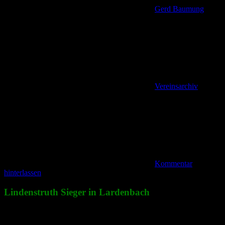
Gerd Baumung
Vereinsarchiv
Kommentar
hinterlassen
Lindenstruth Sieger in Lardenbach
An den 37. Europa-Volkswandertagen des SSV Lardenbach
nahmen 473 Wanderer teil. Ein enttäuschendes Resultat angesichts