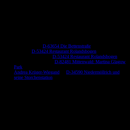
Neueste Kommentare
Jutta Pallutz
zu
D-63654 Die Bettenstraße
Heide
zu
D-53424 Restaurant Rolandsbogen
Baumung, Ulrich
zu
D-53424 Restaurant Rolandsbogen
Körner Peter Josef
zu
D-82481 Mittenwald: Martina Glagow
Park
Andrea Krüger-Wiegand
zu
D-34590 Niedermöllrich und
seine Storchenstation
Anzeige (Amazon)