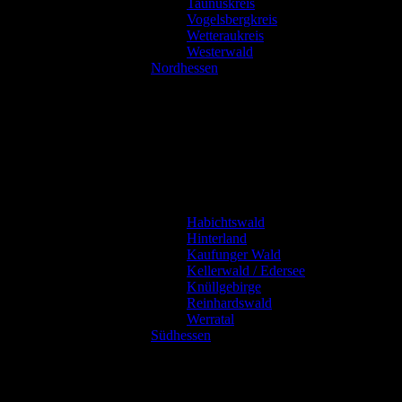
Taunuskreis
Vogelsbergkreis
Wetteraukreis
Westerwald
Nordhessen
Habichtswald
Hinterland
Kaufunger Wald
Kellerwald / Edersee
Knüllgebirge
Reinhardswald
Werratal
Südhessen