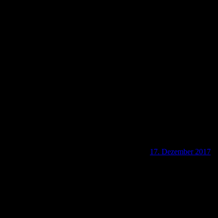
D-53121 Naturschutzgebiet Rodderberg
17. Dezember 2017