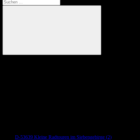
Suchen
nach:
Suchen
Anzeige
Neueste Beiträge
D-53639 Kleine Radtouren im Siebengebirge (2)