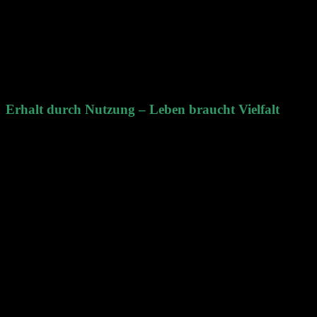
Erhalt durch Nutzung – Leben braucht Vielfalt
Eine Infotafel am Wegrand des Fernwanderweges E 8 gibt
interessante Einblicke zum Naturschutzgebiet Rodderberg. Man
erfährt, dass das NSG von der Biologischen Station Bonn und von
der örtlichen Stadtförsterei im Auftrag der Unteren
Landschaftsbehörde betreut wird.