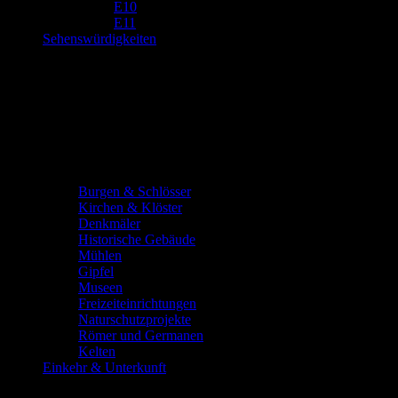
E10
E11
Sehenswürdigkeiten
Burgen & Schlösser
Kirchen & Klöster
Denkmäler
Historische Gebäude
Mühlen
Gipfel
Museen
Freizeiteinrichtungen
Naturschutzprojekte
Römer und Germanen
Kelten
Einkehr & Unterkunft