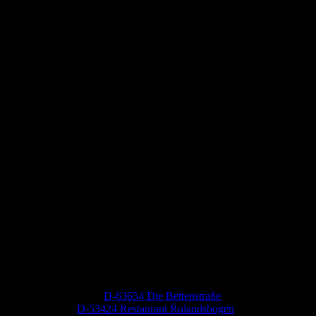
Neueste Kommentare
Jutta Pallutz
zu
D-63654 Die Bettenstraße
Heide
zu
D-53424 Restaurant Rolandsbogen