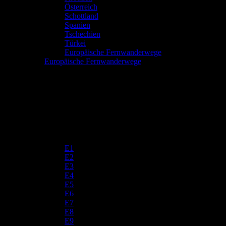
Österreich
Schottland
Spanien
Tschechien
Türkei
Europäische Fernwanderwege
Europäische Fernwanderwege
E1
E2
E3
E4
E5
E6
E7
E8
E9