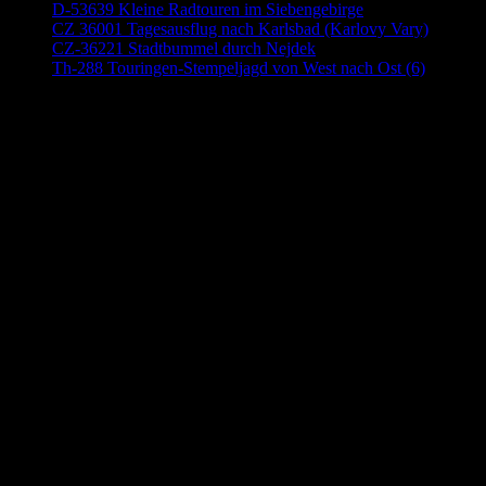
D-53639 Kleine Radtouren im Siebengebirge
CZ 36001 Tagesausflug nach Karlsbad (Karlovy Vary)
CZ-36221 Stadtbummel durch Nejdek
Th-288 Touringen-Stempeljagd von West nach Ost (6)
Anzeige (Amazon)