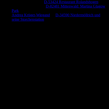
Baumung, Ulrich
zu
D-53424 Restaurant Rolandsbogen
Körner Peter Josef
zu
D-82481 Mittenwald: Martina Glagow
Park
Andrea Krüger-Wiegand
zu
D-34590 Niedermöllrich und
seine Storchenstation
Anzeige (Amazon)