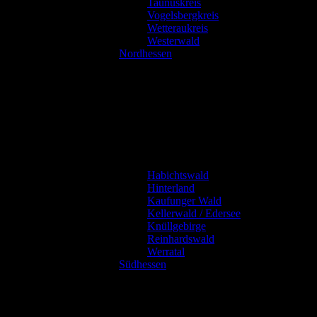
Taunuskreis
Vogelsbergkreis
Wetteraukreis
Westerwald
Nordhessen
Habichtswald
Hinterland
Kaufunger Wald
Kellerwald / Edersee
Knüllgebirge
Reinhardswald
Werratal
Südhessen