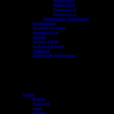
Hessenweg 8
Hessenweg 9
Hessenweg 10
Hessenweg 11
Übergreifende Themenwege
Niedersachsen
Nordrhein-Westfalen
Rheinland-Pfalz
Sachsen
Sachsen-Anhalt
Schleswig-Holstein
Thüringen
Bundesweite Wanderwege
Europa
Belgien
Frankreich
Irland
Kroatien