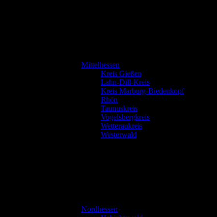
Mittelhessen
Kreis Gießen
Lahn-Dill-Kreis
Kreis Marburg-Biedenkopf
Rhön
Taunuskreis
Vogelsbergkreis
Wetteraukreis
Westerwald
Nordhessen