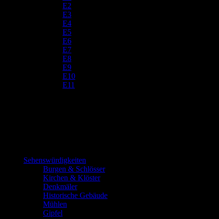
E2
E3
E4
E5
E6
E7
E8
E9
E10
E11
Sehenswürdigkeiten
Burgen & Schlösser
Kirchen & Klöster
Denkmäler
Historische Gebäude
Mühlen
Gipfel