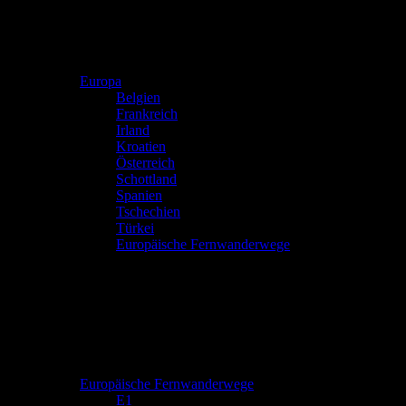
Europa
Belgien
Frankreich
Irland
Kroatien
Österreich
Schottland
Spanien
Tschechien
Türkei
Europäische Fernwanderwege
Europäische Fernwanderwege
E1