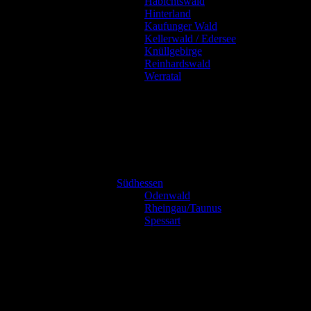
Habichtswald
Hinterland
Kaufunger Wald
Kellerwald / Edersee
Knüllgebirge
Reinhardswald
Werratal
Südhessen
Odenwald
Rheingau/Taunus
Spessart