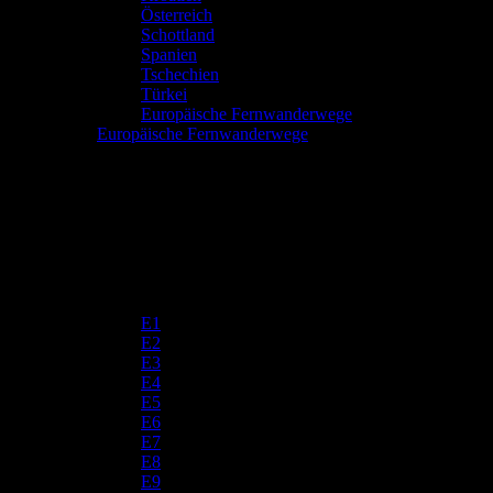
Österreich
Schottland
Spanien
Tschechien
Türkei
Europäische Fernwanderwege
Europäische Fernwanderwege
E1
E2
E3
E4
E5
E6
E7
E8
E9