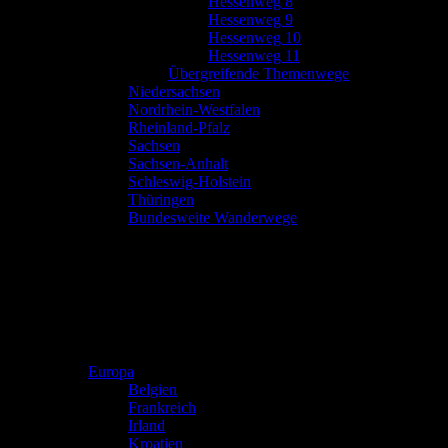
Hessenweg 8
Hessenweg 9
Hessenweg 10
Hessenweg 11
Übergreifende Themenwege
Niedersachsen
Nordrhein-Westfalen
Rheinland-Pfalz
Sachsen
Sachsen-Anhalt
Schleswig-Holstein
Thüringen
Bundesweite Wanderwege
Europa
Belgien
Frankreich
Irland
Kroatien