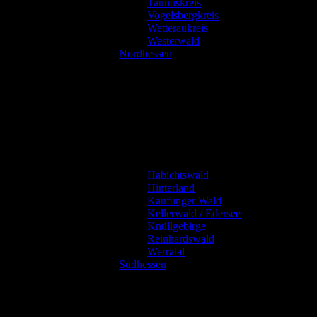
Taunuskreis
Vogelsbergkreis
Wetteraukreis
Westerwald
Nordhessen
Habichtswald
Hinterland
Kaufunger Wald
Kellerwald / Edersee
Knüllgebirge
Reinhardswald
Werratal
Südhessen