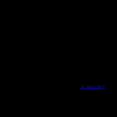
6406a Lahn-Kinzig-Weg Etappe 6a: Albach –
Licher Wald
31. März 2017