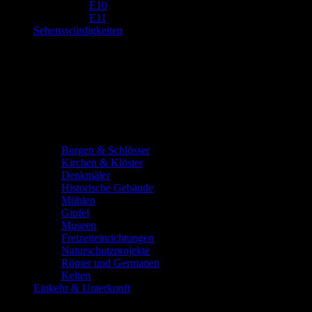
E10
E11
Sehenswürdigkeiten
Burgen & Schlösser
Kirchen & Klöster
Denkmäler
Historische Gebäude
Mühlen
Gipfel
Museen
Freizeiteinrichtungen
Naturschutzprojekte
Römer und Germanen
Kelten
Einkehr & Unterkunft