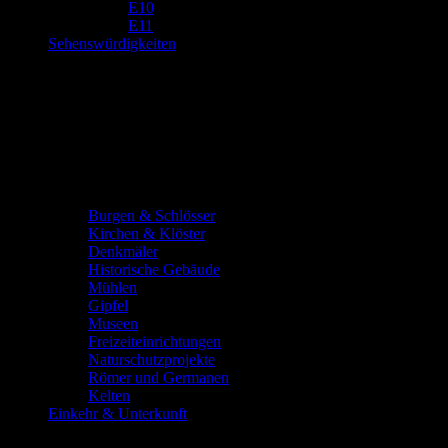
E10
E11
Sehenswürdigkeiten
Burgen & Schlösser
Kirchen & Klöster
Denkmäler
Historische Gebäude
Mühlen
Gipfel
Museen
Freizeiteinrichtungen
Naturschutzprojekte
Römer und Germanen
Kelten
Einkehr & Unterkunft