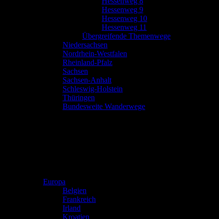
Hessenweg 8
Hessenweg 9
Hessenweg 10
Hessenweg 11
Übergreifende Themenwege
Niedersachsen
Nordrhein-Westfalen
Rheinland-Pfalz
Sachsen
Sachsen-Anhalt
Schleswig-Holstein
Thüringen
Bundesweite Wanderwege
Europa
Belgien
Frankreich
Irland
Kroatien