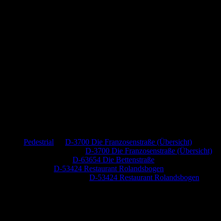
Neueste Kommentare
Pedestrial
zu
D-3700 Die Franzosenstraße (Übersicht)
Dr. Peter Nabitz
zu
D-3700 Die Franzosenstraße (Übersicht)
Jutta Pallutz
zu
D-63654 Die Bettenstraße
Heide
zu
D-53424 Restaurant Rolandsbogen
Baumung, Ulrich
zu
D-53424 Restaurant Rolandsbogen
Anzeige (Amazon)