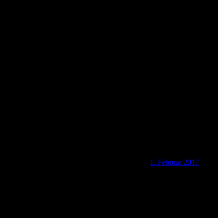
T-90242 Rose Resort und Rose Beach Residence in
Kemer
1. Februar 2017