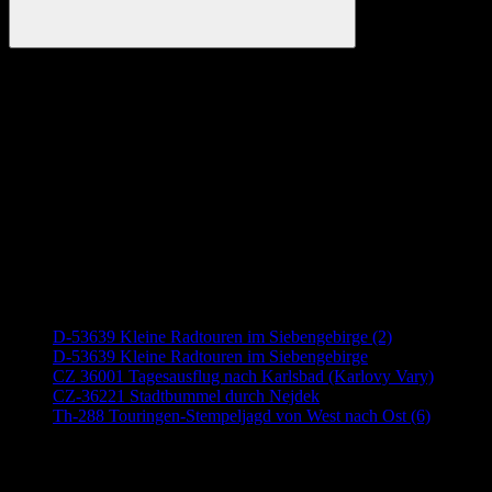
Suchen
Anzeige
Neueste Beiträge
D-53639 Kleine Radtouren im Siebengebirge (2)
D-53639 Kleine Radtouren im Siebengebirge
CZ 36001 Tagesausflug nach Karlsbad (Karlovy Vary)
CZ-36221 Stadtbummel durch Nejdek
Th-288 Touringen-Stempeljagd von West nach Ost (6)
Anzeige (Amazon)