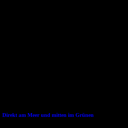
Direkt am Meer und mitten im Grünen
Etwa einen Kilometer nördlich des Stadtzentrums der neu