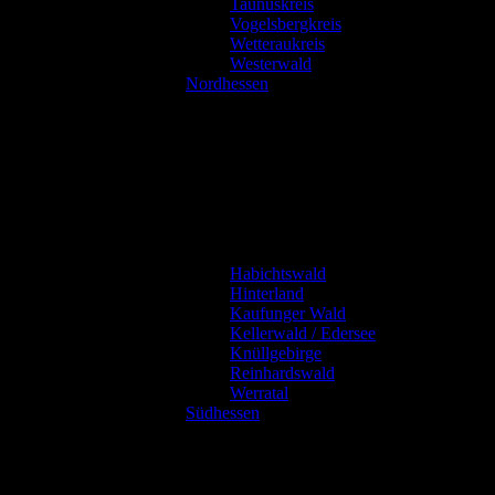
Taunuskreis
Vogelsbergkreis
Wetteraukreis
Westerwald
Nordhessen
Habichtswald
Hinterland
Kaufunger Wald
Kellerwald / Edersee
Knüllgebirge
Reinhardswald
Werratal
Südhessen