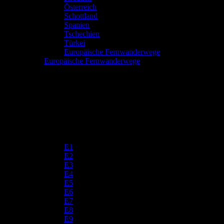
Österreich
Schottland
Spanien
Tschechien
Türkei
Europäische Fernwanderwege
Europäische Fernwanderwege
E1
E2
E3
E4
E5
E6
E7
E8
E9