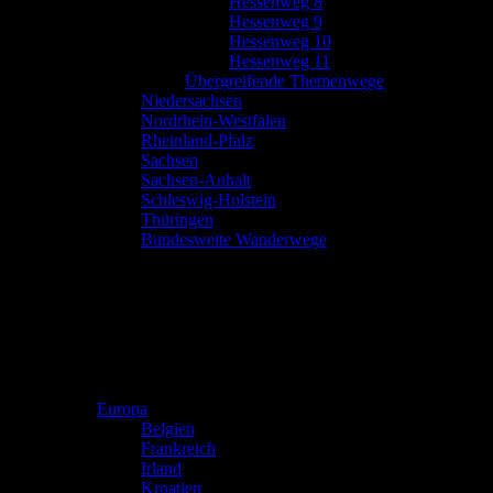
Hessenweg 8
Hessenweg 9
Hessenweg 10
Hessenweg 11
Übergreifende Themenwege
Niedersachsen
Nordrhein-Westfalen
Rheinland-Pfalz
Sachsen
Sachsen-Anhalt
Schleswig-Holstein
Thüringen
Bundesweite Wanderwege
Europa
Belgien
Frankreich
Irland
Kroatien