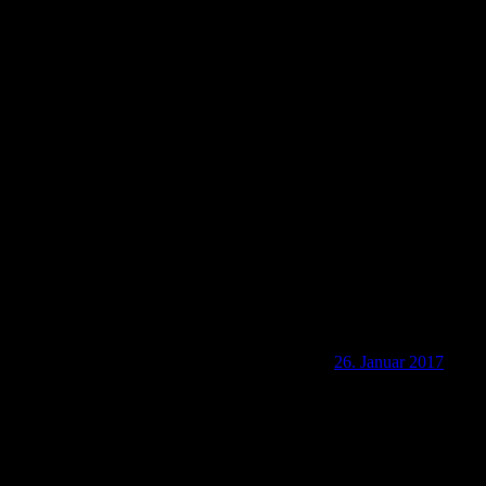
3-26-02 Von der Elbfähre auf den Lilienstein (412
m)
26. Januar 2017