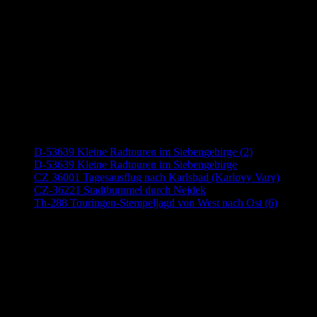
Neueste Beiträge
D-53639 Kleine Radtouren im Siebengebirge (2)
D-53639 Kleine Radtouren im Siebengebirge
CZ 36001 Tagesausflug nach Karlsbad (Karlovy Vary)
CZ-36221 Stadtbummel durch Nejdek
Th-288 Touringen-Stempeljagd von West nach Ost (6)
Anzeige (Amazon)