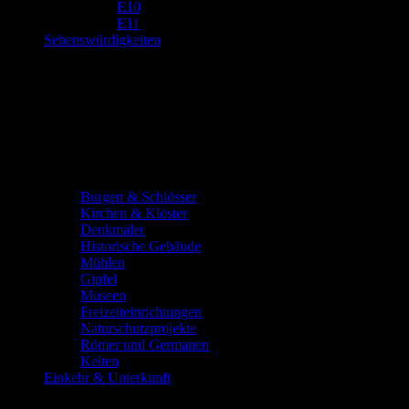
E10
E11
Sehenswürdigkeiten
Burgen & Schlösser
Kirchen & Klöster
Denkmäler
Historische Gebäude
Mühlen
Gipfel
Museen
Freizeiteinrichtungen
Naturschutzprojekte
Römer und Germanen
Kelten
Einkehr & Unterkunft