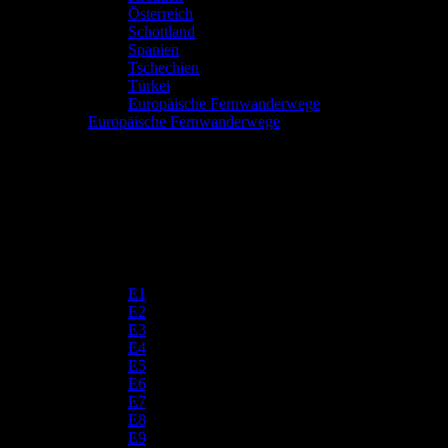
Österreich
Schottland
Spanien
Tschechien
Türkei
Europäische Fernwanderwege
Europäische Fernwanderwege
E1
E2
E3
E4
E5
E6
E7
E8
E9