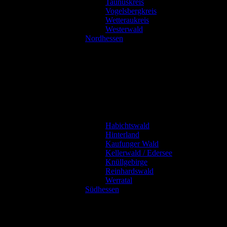
Taunuskreis
Vogelsbergkreis
Wetteraukreis
Westerwald
Nordhessen
Habichtswald
Hinterland
Kaufunger Wald
Kellerwald / Edersee
Knüllgebirge
Reinhardswald
Werratal
Südhessen