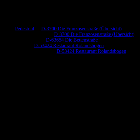
Neueste Kommentare
Pedestrial
zu
D-3700 Die Franzosenstraße (Übersicht)
Dr. Peter Nabitz
zu
D-3700 Die Franzosenstraße (Übersicht)
Jutta Pallutz
zu
D-63654 Die Bettenstraße
Heide
zu
D-53424 Restaurant Rolandsbogen
Baumung, Ulrich
zu
D-53424 Restaurant Rolandsbogen
Anzeige (Amazon)