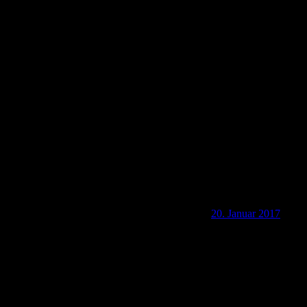
D-35423 Ober-Bessinger Krippenweg
20. Januar 2017