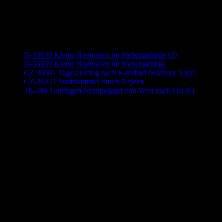
Neueste Beiträge
D-53639 Kleine Radtouren im Siebengebirge (2)
D-53639 Kleine Radtouren im Siebengebirge
CZ 36001 Tagesausflug nach Karlsbad (Karlovy Vary)
CZ-36221 Stadtbummel durch Nejdek
Th-288 Touringen-Stempeljagd von West nach Ost (6)
Anzeige (Amazon)