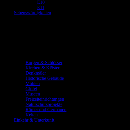
E10
E11
Sehenswürdigkeiten
Burgen & Schlösser
Kirchen & Klöster
Denkmäler
Historische Gebäude
Mühlen
Gipfel
Museen
Freizeiteinrichtungen
Naturschutzprojekte
Römer und Germanen
Kelten
Einkehr & Unterkunft