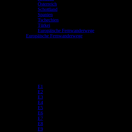
Österreich
Schottland
Spanien
Tschechien
Türkei
Europäische Fernwanderwege
Europäische Fernwanderwege
E1
E2
E3
E4
E5
E6
E7
E8
E9