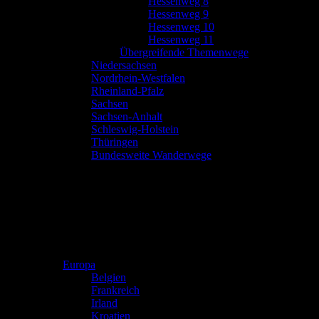
Hessenweg 8
Hessenweg 9
Hessenweg 10
Hessenweg 11
Übergreifende Themenwege
Niedersachsen
Nordrhein-Westfalen
Rheinland-Pfalz
Sachsen
Sachsen-Anhalt
Schleswig-Holstein
Thüringen
Bundesweite Wanderwege
Europa
Belgien
Frankreich
Irland
Kroatien