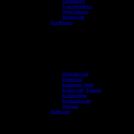
Taunuskreis
Vogelsbergkreis
Wetteraukreis
Westerwald
Nordhessen
Habichtswald
Hinterland
Kaufunger Wald
Kellerwald / Edersee
Knüllgebirge
Reinhardswald
Werratal
Südhessen