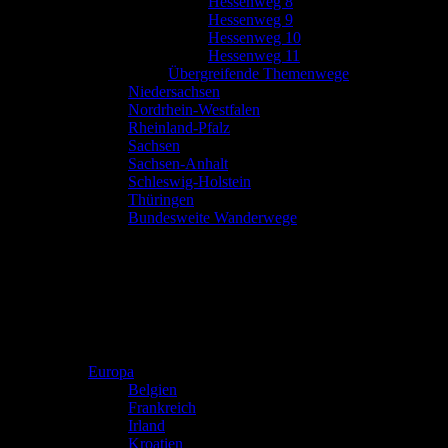
Hessenweg 8
Hessenweg 9
Hessenweg 10
Hessenweg 11
Übergreifende Themenwege
Niedersachsen
Nordrhein-Westfalen
Rheinland-Pfalz
Sachsen
Sachsen-Anhalt
Schleswig-Holstein
Thüringen
Bundesweite Wanderwege
Europa
Belgien
Frankreich
Irland
Kroatien