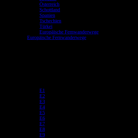
Österreich
Schottland
Spanien
Tschechien
Türkei
Europäische Fernwanderwege
Europäische Fernwanderwege
E1
E2
E3
E4
E5
E6
E7
E8
E9