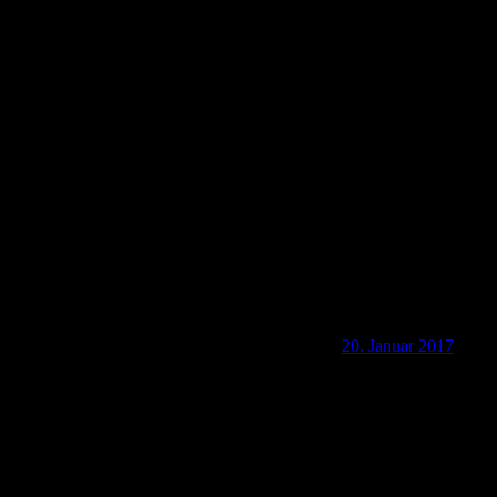
3-17-03 Von Ransel zur Kammerburg (5 km)
20. Januar 2017