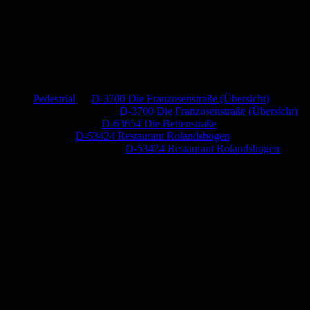
Neueste Kommentare
Pedestrial
zu
D-3700 Die Franzosenstraße (Übersicht)
Dr. Peter Nabitz
zu
D-3700 Die Franzosenstraße (Übersicht)
Jutta Pallutz
zu
D-63654 Die Bettenstraße
Heide
zu
D-53424 Restaurant Rolandsbogen
Baumung, Ulrich
zu
D-53424 Restaurant Rolandsbogen
Anzeige (Amazon)