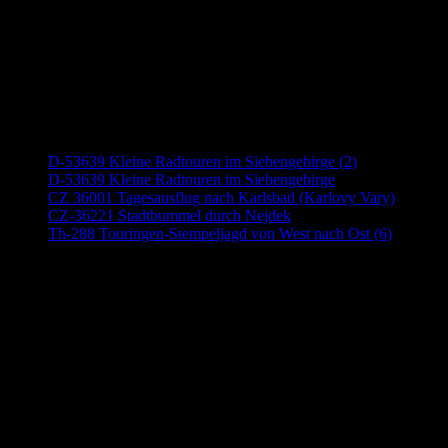
Neueste Beiträge
D-53639 Kleine Radtouren im Siebengebirge (2)
D-53639 Kleine Radtouren im Siebengebirge
CZ 36001 Tagesausflug nach Karlsbad (Karlovy Vary)
CZ-36221 Stadtbummel durch Nejdek
Th-288 Touringen-Stempeljagd von West nach Ost (6)
Anzeige (Amazon)