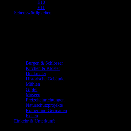
E10
E11
Sehenswürdigkeiten
Burgen & Schlösser
Kirchen & Klöster
Denkmäler
Historische Gebäude
Mühlen
Gipfel
Museen
Freizeiteinrichtungen
Naturschutzprojekte
Römer und Germanen
Kelten
Einkehr & Unterkunft