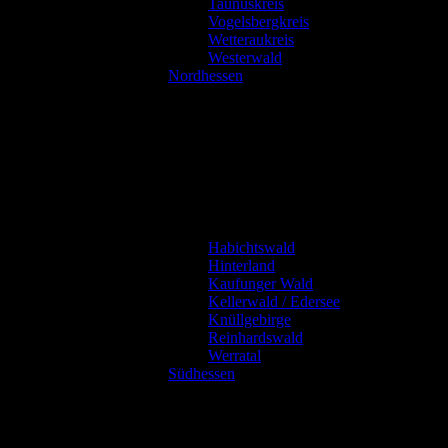
Taunuskreis
Vogelsbergkreis
Wetteraukreis
Westerwald
Nordhessen
Habichtswald
Hinterland
Kaufunger Wald
Kellerwald / Edersee
Knüllgebirge
Reinhardswald
Werratal
Südhessen