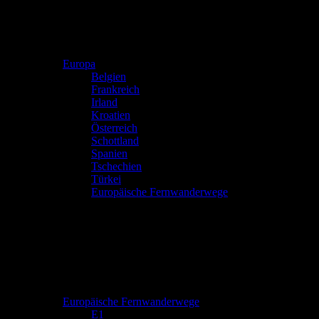
Europa
Belgien
Frankreich
Irland
Kroatien
Österreich
Schottland
Spanien
Tschechien
Türkei
Europäische Fernwanderwege
Europäische Fernwanderwege
E1