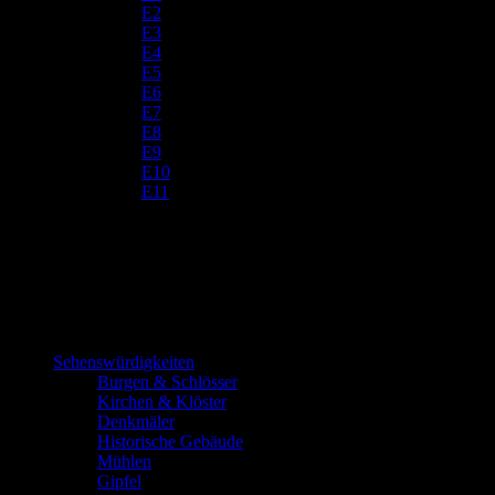
E2
E3
E4
E5
E6
E7
E8
E9
E10
E11
Sehenswürdigkeiten
Burgen & Schlösser
Kirchen & Klöster
Denkmäler
Historische Gebäude
Mühlen
Gipfel