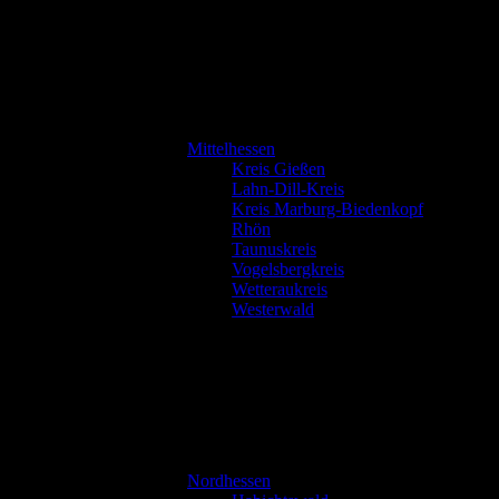
Mittelhessen
Kreis Gießen
Lahn-Dill-Kreis
Kreis Marburg-Biedenkopf
Rhön
Taunuskreis
Vogelsbergkreis
Wetteraukreis
Westerwald
Nordhessen