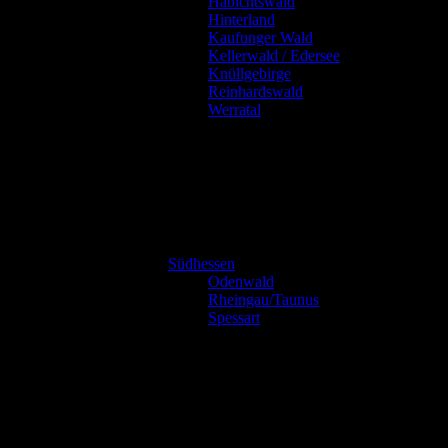
Habichtswald
Hinterland
Kaufunger Wald
Kellerwald / Edersee
Knüllgebirge
Reinhardswald
Werratal
Südhessen
Odenwald
Rheingau/Taunus
Spessart