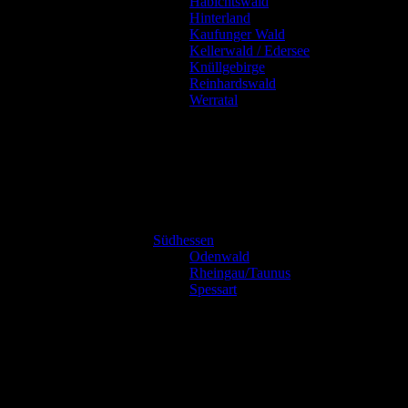
Habichtswald
Hinterland
Kaufunger Wald
Kellerwald / Edersee
Knüllgebirge
Reinhardswald
Werratal
Südhessen
Odenwald
Rheingau/Taunus
Spessart