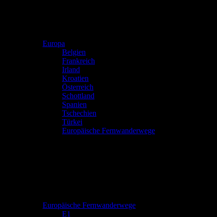
Europa
Belgien
Frankreich
Irland
Kroatien
Österreich
Schottland
Spanien
Tschechien
Türkei
Europäische Fernwanderwege
Europäische Fernwanderwege
E1