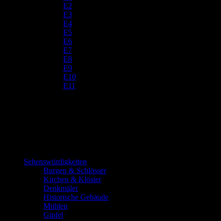
E2
E3
E4
E5
E6
E7
E8
E9
E10
E11
Sehenswürdigkeiten
Burgen & Schlösser
Kirchen & Klöster
Denkmäler
Historische Gebäude
Mühlen
Gipfel