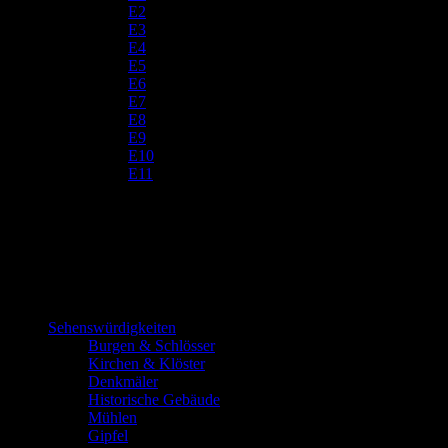
E2
E3
E4
E5
E6
E7
E8
E9
E10
E11
Sehenswürdigkeiten
Burgen & Schlösser
Kirchen & Klöster
Denkmäler
Historische Gebäude
Mühlen
Gipfel