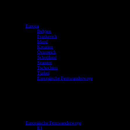
Europa
Belgien
Frankreich
Irland
Kroatien
Österreich
Schottland
Spanien
Tschechien
Türkei
Europäische Fernwanderwege
Europäische Fernwanderwege
E1