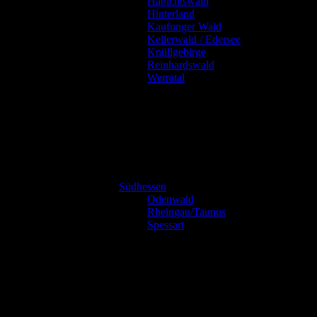
Habichtswald
Hinterland
Kaufunger Wald
Kellerwald / Edersee
Knüllgebirge
Reinhardswald
Werratal
Südhessen
Odenwald
Rheingau/Taunus
Spessart