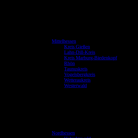
Mittelhessen
Kreis Gießen
Lahn-Dill-Kreis
Kreis Marburg-Biedenkopf
Rhön
Taunuskreis
Vogelsbergkreis
Wetteraukreis
Westerwald
Nordhessen