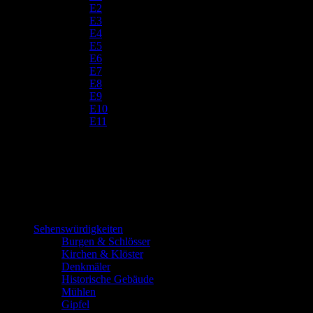
E2
E3
E4
E5
E6
E7
E8
E9
E10
E11
Sehenswürdigkeiten
Burgen & Schlösser
Kirchen & Klöster
Denkmäler
Historische Gebäude
Mühlen
Gipfel