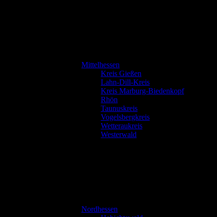
Mittelhessen
Kreis Gießen
Lahn-Dill-Kreis
Kreis Marburg-Biedenkopf
Rhön
Taunuskreis
Vogelsbergkreis
Wetteraukreis
Westerwald
Nordhessen