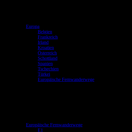
Europa
Belgien
Frankreich
Irland
Kroatien
Österreich
Schottland
Spanien
Tschechien
Türkei
Europäische Fernwanderwege
Europäische Fernwanderwege
E1