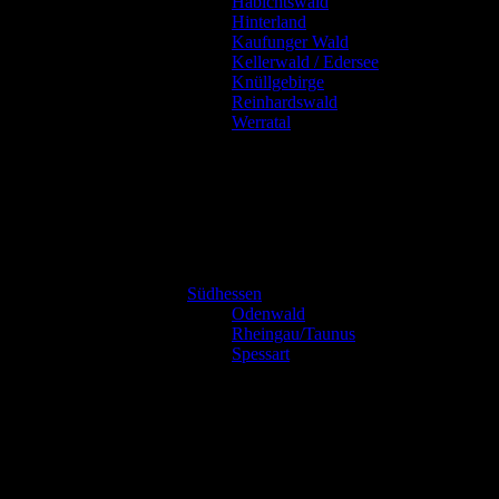
Habichtswald
Hinterland
Kaufunger Wald
Kellerwald / Edersee
Knüllgebirge
Reinhardswald
Werratal
Südhessen
Odenwald
Rheingau/Taunus
Spessart