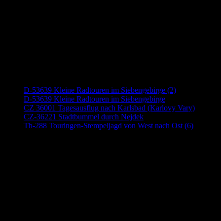
Neueste Beiträge
D-53639 Kleine Radtouren im Siebengebirge (2)
D-53639 Kleine Radtouren im Siebengebirge
CZ 36001 Tagesausflug nach Karlsbad (Karlovy Vary)
CZ-36221 Stadtbummel durch Nejdek
Th-288 Touringen-Stempeljagd von West nach Ost (6)
Anzeige (Amazon)