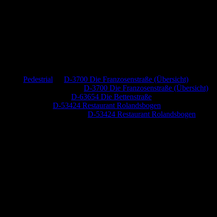
Neueste Kommentare
Pedestrial
zu
D-3700 Die Franzosenstraße (Übersicht)
Dr. Peter Nabitz
zu
D-3700 Die Franzosenstraße (Übersicht)
Jutta Pallutz
zu
D-63654 Die Bettenstraße
Heide
zu
D-53424 Restaurant Rolandsbogen
Baumung, Ulrich
zu
D-53424 Restaurant Rolandsbogen
Anzeige (Amazon)