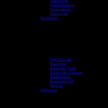
Taunuskreis
Vogelsbergkreis
Wetteraukreis
Westerwald
Nordhessen
Habichtswald
Hinterland
Kaufunger Wald
Kellerwald / Edersee
Knüllgebirge
Reinhardswald
Werratal
Südhessen