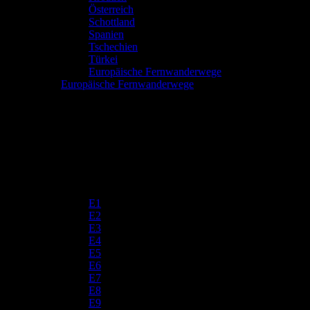
Österreich
Schottland
Spanien
Tschechien
Türkei
Europäische Fernwanderwege
Europäische Fernwanderwege
E1
E2
E3
E4
E5
E6
E7
E8
E9