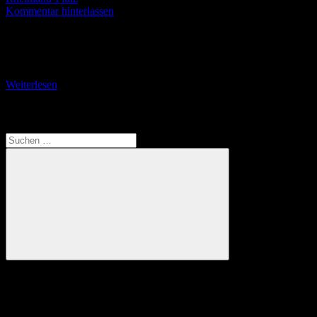
Kommentar hinterlassen
Von der Martinskirche zur Rheinfähre Nierstein war zur Zeit der
Karolinger (8. bis 10. Jahrhundert) ein Zentrum königlicher Macht.
Man vermutet, dass sich der Königshof
Weiterlesen
Translate
Suchen
nach:
Suchen
Anzeige