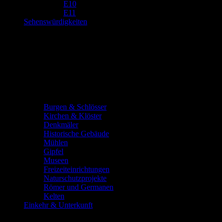
E10
E11
Sehenswürdigkeiten
Burgen & Schlösser
Kirchen & Klöster
Denkmäler
Historische Gebäude
Mühlen
Gipfel
Museen
Freizeiteinrichtungen
Naturschutzprojekte
Römer und Germanen
Kelten
Einkehr & Unterkunft