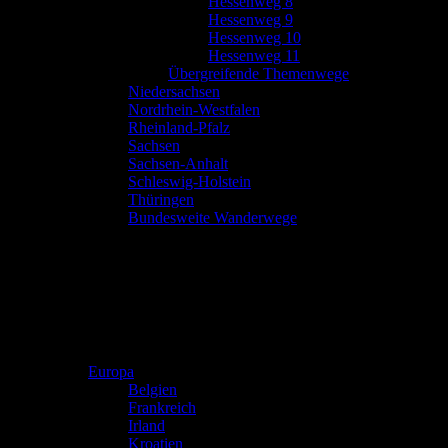
Hessenweg 8
Hessenweg 9
Hessenweg 10
Hessenweg 11
Übergreifende Themenwege
Niedersachsen
Nordrhein-Westfalen
Rheinland-Pfalz
Sachsen
Sachsen-Anhalt
Schleswig-Holstein
Thüringen
Bundesweite Wanderwege
Europa
Belgien
Frankreich
Irland
Kroatien