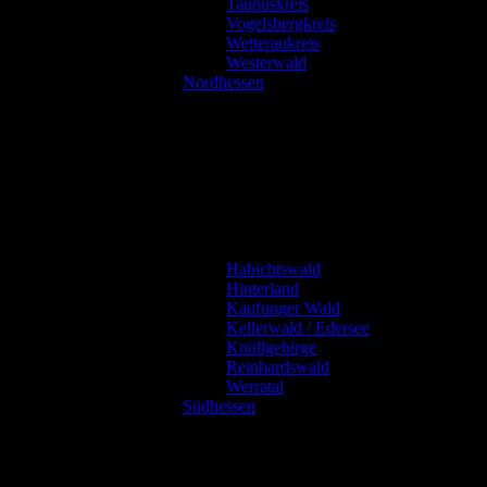
Taunuskreis
Vogelsbergkreis
Wetteraukreis
Westerwald
Nordhessen
Habichtswald
Hinterland
Kaufunger Wald
Kellerwald / Edersee
Knüllgebirge
Reinhardswald
Werratal
Südhessen