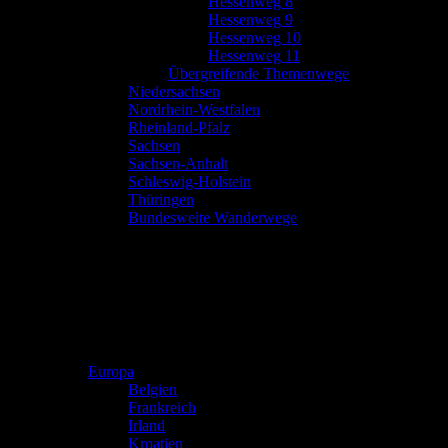
Hessenweg 8
Hessenweg 9
Hessenweg 10
Hessenweg 11
Übergreifende Themenwege
Niedersachsen
Nordrhein-Westfalen
Rheinland-Pfalz
Sachsen
Sachsen-Anhalt
Schleswig-Holstein
Thüringen
Bundesweite Wanderwege
Europa
Belgien
Frankreich
Irland
Kroatien