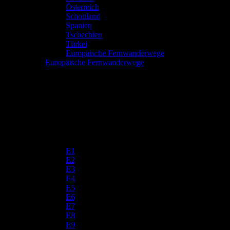
Österreich
Schottland
Spanien
Tschechien
Türkei
Europäische Fernwanderwege
Europäische Fernwanderwege
E1
E2
E3
E4
E5
E6
E7
E8
E9