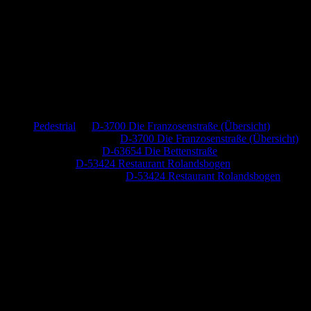
Neueste Kommentare
Pedestrial
zu
D-3700 Die Franzosenstraße (Übersicht)
Dr. Peter Nabitz
zu
D-3700 Die Franzosenstraße (Übersicht)
Jutta Pallutz
zu
D-63654 Die Bettenstraße
Heide
zu
D-53424 Restaurant Rolandsbogen
Baumung, Ulrich
zu
D-53424 Restaurant Rolandsbogen
Anzeige (Amazon)