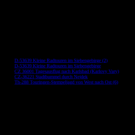
Neueste Beiträge
D-53639 Kleine Radtouren im Siebengebirge (2)
D-53639 Kleine Radtouren im Siebengebirge
CZ 36001 Tagesausflug nach Karlsbad (Karlovy Vary)
CZ-36221 Stadtbummel durch Nejdek
Th-288 Touringen-Stempeljagd von West nach Ost (6)
Anzeige (Amazon)