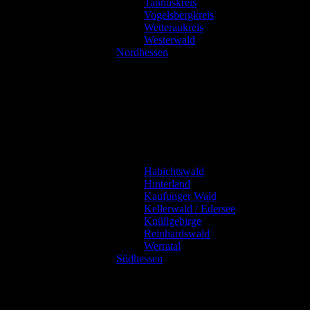
Taunuskreis
Vogelsbergkreis
Wetteraukreis
Westerwald
Nordhessen
Habichtswald
Hinterland
Kaufunger Wald
Kellerwald / Edersee
Knüllgebirge
Reinhardswald
Werratal
Südhessen