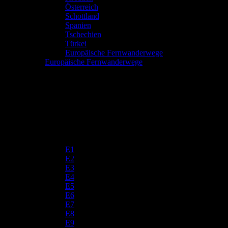
Österreich
Schottland
Spanien
Tschechien
Türkei
Europäische Fernwanderwege
Europäische Fernwanderwege
E1
E2
E3
E4
E5
E6
E7
E8
E9