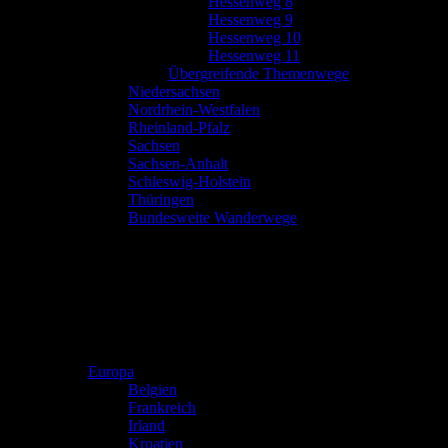
Hessenweg 8
Hessenweg 9
Hessenweg 10
Hessenweg 11
Übergreifende Themenwege
Niedersachsen
Nordrhein-Westfalen
Rheinland-Pfalz
Sachsen
Sachsen-Anhalt
Schleswig-Holstein
Thüringen
Bundesweite Wanderwege
Europa
Belgien
Frankreich
Irland
Kroatien