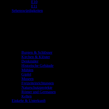
E10
E11
Sehenswürdigkeiten
Burgen & Schlösser
Kirchen & Klöster
Denkmäler
Historische Gebäude
Mühlen
Gipfel
Museen
Freizeiteinrichtungen
Naturschutzprojekte
Römer und Germanen
Kelten
Einkehr & Unterkunft