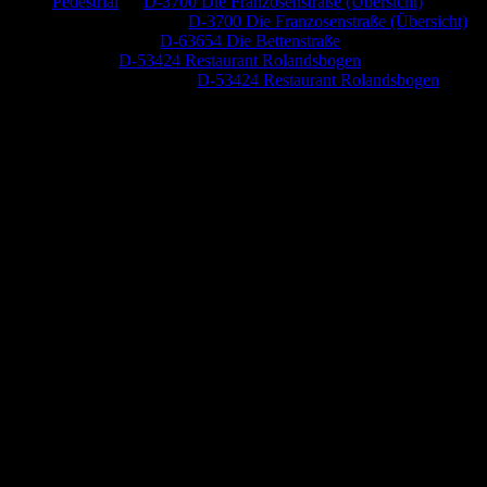
Pedestrial
zu
D-3700 Die Franzosenstraße (Übersicht)
Dr. Peter Nabitz
zu
D-3700 Die Franzosenstraße (Übersicht)
Jutta Pallutz
zu
D-63654 Die Bettenstraße
Heide
zu
D-53424 Restaurant Rolandsbogen
Baumung, Ulrich
zu
D-53424 Restaurant Rolandsbogen
Anzeige (Amazon)