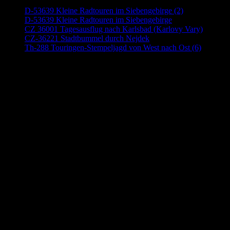
D-53639 Kleine Radtouren im Siebengebirge (2)
D-53639 Kleine Radtouren im Siebengebirge
CZ 36001 Tagesausflug nach Karlsbad (Karlovy Vary)
CZ-36221 Stadtbummel durch Nejdek
Th-288 Touringen-Stempeljagd von West nach Ost (6)
Anzeige (Amazon)