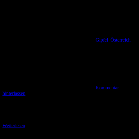
Gipfel
,
Österreich
Kommentar
hinterlassen
Vom Mallnock auf den Klomnock (2.331 m) Erlebnisbericht vom
13. August 2013 – nachbearbeitet im Dezember 2017 Nur zwei von
sieben blieben übrig, als die
Weiterlesen
Translate