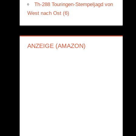
Th-288 Touringen-Stempeljagd von
West nach Ost (6)
ANZEIGE (AMAZON)