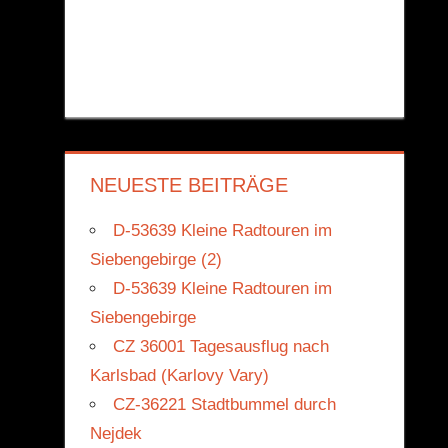
NEUESTE BEITRÄGE
D-53639 Kleine Radtouren im
Siebengebirge (2)
D-53639 Kleine Radtouren im
Siebengebirge
CZ 36001 Tagesausflug nach
Karlsbad (Karlovy Vary)
CZ-36221 Stadtbummel durch
Nejdek