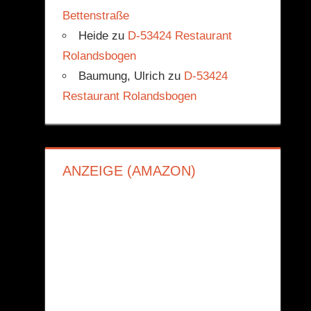
Bettenstraße
Heide
zu
D-53424 Restaurant
Rolandsbogen
Baumung, Ulrich
zu
D-53424
Restaurant Rolandsbogen
ANZEIGE (AMAZON)