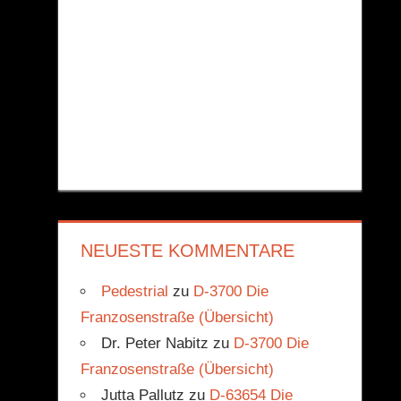
NEUESTE KOMMENTARE
Pedestrial
zu
D-3700 Die
Franzosenstraße (Übersicht)
Dr. Peter Nabitz
zu
D-3700 Die
Franzosenstraße (Übersicht)
Jutta Pallutz
zu
D-63654 Die