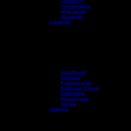
Taunuskreis
Vogelsbergkreis
Wetteraukreis
Westerwald
Nordhessen
Habichtswald
Hinterland
Kaufunger Wald
Kellerwald / Edersee
Knüllgebirge
Reinhardswald
Werratal
Südhessen