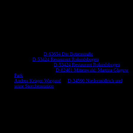
Neueste Kommentare
Jutta Pallutz
zu
D-63654 Die Bettenstraße
Heide
zu
D-53424 Restaurant Rolandsbogen
Baumung, Ulrich
zu
D-53424 Restaurant Rolandsbogen
Körner Peter Josef
zu
D-82481 Mittenwald: Martina Glagow
Park
Andrea Krüger-Wiegand
zu
D-34590 Niedermöllrich und
seine Storchenstation
Anzeige (Amazon)