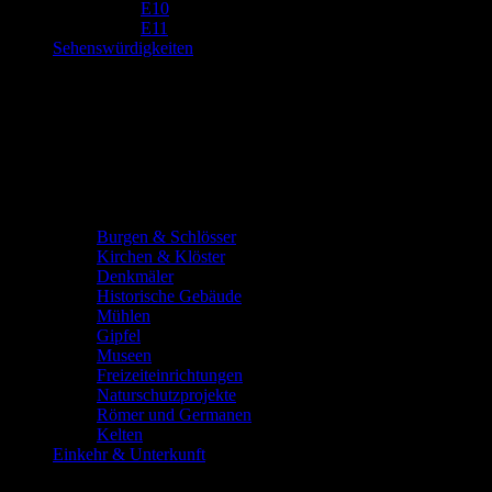
E10
E11
Sehenswürdigkeiten
Burgen & Schlösser
Kirchen & Klöster
Denkmäler
Historische Gebäude
Mühlen
Gipfel
Museen
Freizeiteinrichtungen
Naturschutzprojekte
Römer und Germanen
Kelten
Einkehr & Unterkunft