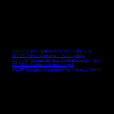
Neueste Beiträge
D-53639 Kleine Radtouren im Siebengebirge (2)
D-53639 Kleine Radtouren im Siebengebirge
CZ 36001 Tagesausflug nach Karlsbad (Karlovy Vary)
CZ-36221 Stadtbummel durch Nejdek
Th-288 Touringen-Stempeljagd von West nach Ost (6)
Anzeige (Amazon)