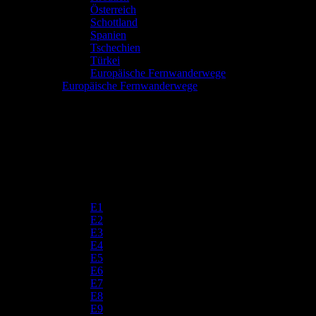
Österreich
Schottland
Spanien
Tschechien
Türkei
Europäische Fernwanderwege
Europäische Fernwanderwege
E1
E2
E3
E4
E5
E6
E7
E8
E9