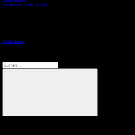
Kommentar hinterlassen
Galgenwald – Drei Teiche 8 km Der Weg führt ins
Naherholungsgebiet Hungener Teiche, eines der attraktivsten
Wandergebiete der Stadt Hungen. Zahlreiche Informationstafeln von
Vereinen aus
Weiterlesen
Translate
Suchen
nach:
Suchen
Anzeige