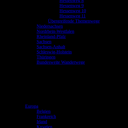
Hessenweg 8
Hessenweg 9
Hessenweg 10
Hessenweg 11
Übergreifende Themenwege
Niedersachsen
Nordrhein-Westfalen
Rheinland-Pfalz
Sachsen
Sachsen-Anhalt
Schleswig-Holstein
Thüringen
Bundesweite Wanderwege
Europa
Belgien
Frankreich
Irland
Kroatien