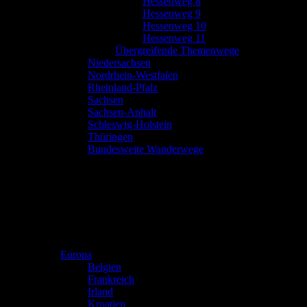
Hessenweg 8
Hessenweg 9
Hessenweg 10
Hessenweg 11
Übergreifende Themenwege
Niedersachsen
Nordrhein-Westfalen
Rheinland-Pfalz
Sachsen
Sachsen-Anhalt
Schleswig-Holstein
Thüringen
Bundesweite Wanderwege
Europa
Belgien
Frankreich
Irland
Kroatien