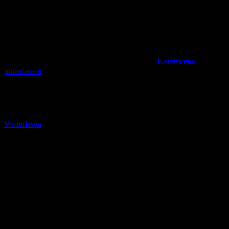
Kommentar
hinterlassen
Hafen und Info-Center Prosika Prosika (bm). Nach der Fahrt durch
die Olivenhaine von Modrave war ich heilfroh, wieder festen Boden
unter den Reifen meines Leihfahrrads
Weiterlesen