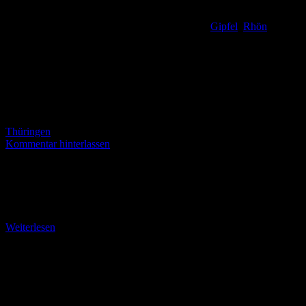
Gipfel
,
Rhön
,
Thüringen
Kommentar hinterlassen
Panoramablick von Noah’s Segel auf dem Ellenbogen Auf der
ausnahmsweise einmal missglückten Suche nach einem Touringen-
Stempelpunkt lernte ich mit meiner Wanderfreundin Margit am 10.
März
Weiterlesen