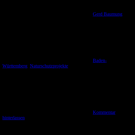
Gerd Baumung
Baden-
Württemberg
,
Naturschutzprojekte
Kommentar
hinterlassen
Seehag – ein bodensee-typischer Auwald Von der
Seegartenwirtschaft „Zum Schorsch“ kehre ich zurück auf den