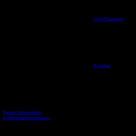
Gerd Baumung
Kroatien
,
Naturschutzprojekte
Kommentar hinterlassen
Vom Info-Zetrum Crkvine in die Area Drage Am 24. Mai 2025
stand ein Abstecher zu Kroatiens größtem natürlichen See und zu