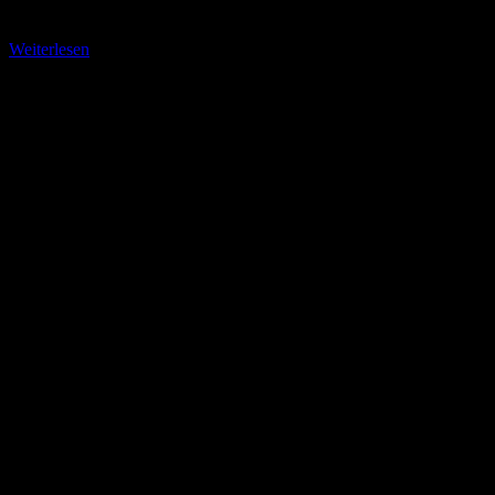
einem der letzten erhaltenen
Weiterlesen