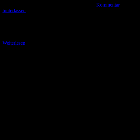
Kommentar
hinterlassen
Über den Schlosshafen zur Uferpromenade Wieder auf dem
Bodensee-Rundweg, mittlerweile auch auf dem Hauptweg Nr. HW
7 und dem Nord-Süd-Trail für Biker, passiere ich bald
Weiterlesen