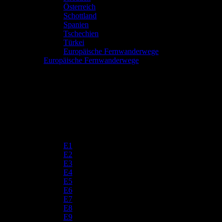
Österreich
Schottland
Spanien
Tschechien
Türkei
Europäische Fernwanderwege
Europäische Fernwanderwege
E1
E2
E3
E4
E5
E6
E7
E8
E9