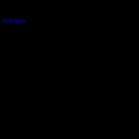
Bodensee-Radweg und schlage Kurs Friedrichshafen ein. Schon
bald aber wechsele
Weiterlesen