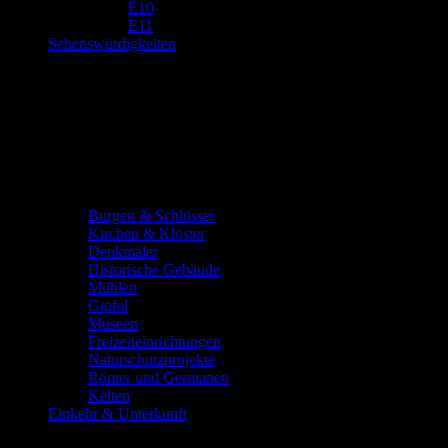
E10
E11
Sehenswürdigkeiten
Burgen & Schlösser
Kirchen & Klöster
Denkmäler
Historische Gebäude
Mühlen
Gipfel
Museen
Freizeiteinrichtungen
Naturschutzprojekte
Römer und Germanen
Kelten
Einkehr & Unterkunft