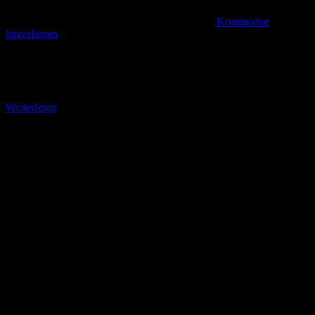
Kommentar
hinterlassen
Durch die Olivenhaine von Modrave Hier beginnt die Beschreibung
nach meine ersten Zwischenstopp auf dem Radrundweg um den
Vraner See oberhalb des Dorfes Drage bei
Weiterlesen