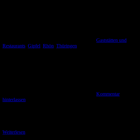
Gaststätten und
Restaurants
,
Gipfel
,
Rhön
,
Thüringen
Kommentar
hinterlassen
Entdeckungen rund um den Ellenbogen Im Besucherraum von
„Noah’s Segel“ wird zu Betriebszeiten Kaffee und Kuchen
angeboten. Für eine deftige Mahlzeit werden die nahe gelegene
Weiterlesen