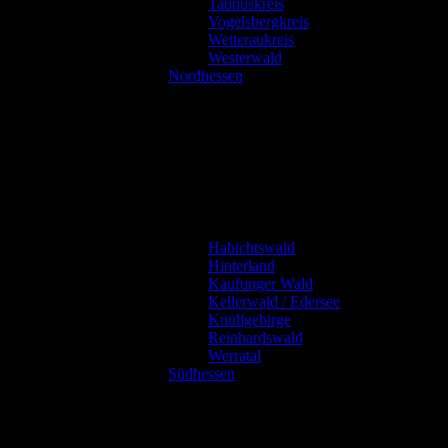
Taunuskreis
Vogelsbergkreis
Wetteraukreis
Westerwald
Nordhessen
Habichtswald
Hinterland
Kaufunger Wald
Kellerwald / Edersee
Knüllgebirge
Reinhardswald
Werratal
Südhessen