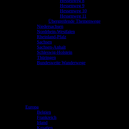
Hessenweg 8
Hessenweg 9
Hessenweg 10
Hessenweg 11
Übergreifende Themenwege
Niedersachsen
Nordrhein-Westfalen
Rheinland-Pfalz
Sachsen
Sachsen-Anhalt
Schleswig-Holstein
Thüringen
Bundesweite Wanderwege
Europa
Belgien
Frankreich
Irland
Kroatien