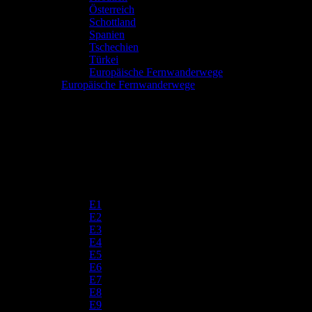
Österreich
Schottland
Spanien
Tschechien
Türkei
Europäische Fernwanderwege
Europäische Fernwanderwege
E1
E2
E3
E4
E5
E6
E7
E8
E9