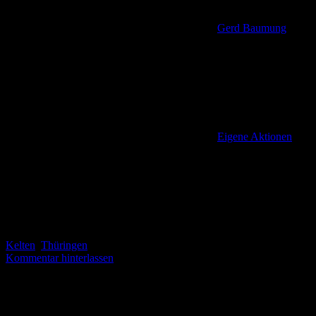
Gerd Baumung
Eigene Aktionen
,
Kelten
,
Thüringen
Kommentar hinterlassen
Dies ist ein Versuch, das Wander- und Entdeckerprojekt
„Touringen natürlich entdecken“
mit seinen 430 im ganzen
Freistaat verteilten Stempeln einigermaßen systematisch von West