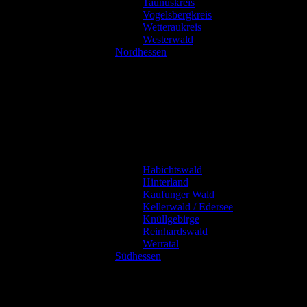
Taunuskreis
Vogelsbergkreis
Wetteraukreis
Westerwald
Nordhessen
Habichtswald
Hinterland
Kaufunger Wald
Kellerwald / Edersee
Knüllgebirge
Reinhardswald
Werratal
Südhessen