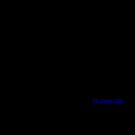
Th-096 Touringen-Stempeljagd von West nach Ost
(1)
23. Januar 2026