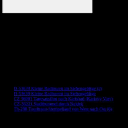
Suchen
Anzeige
Neueste Beiträge
D-53639 Kleine Radtouren im Siebengebirge (2)
D-53639 Kleine Radtouren im Siebengebirge
CZ 36001 Tagesausflug nach Karlsbad (Karlovy Vary)
CZ-36221 Stadtbummel durch Nejdek
Th-288 Touringen-Stempeljagd von West nach Ost (6)
Anzeige (Amazon)