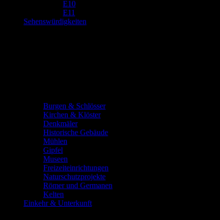
E10
E11
Sehenswürdigkeiten
Burgen & Schlösser
Kirchen & Klöster
Denkmäler
Historische Gebäude
Mühlen
Gipfel
Museen
Freizeiteinrichtungen
Naturschutzprojekte
Römer und Germanen
Kelten
Einkehr & Unterkunft